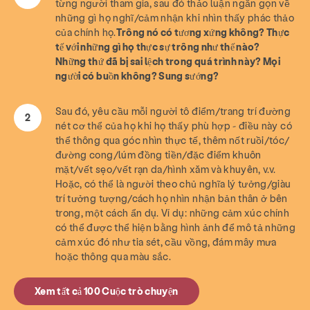
từng người tham gia, sau đó thảo luận ngắn gọn về
những gì họ nghĩ/cảm nhận khi nhìn thấy phác thảo
của chính họ.
Trông nó có tương xứng không? Thực
tế với những gì họ thực sự trông như thế nào?
Những thứ đã bị sai lệch trong quá trình này? Mọi
người có buồn không? Sung sướng?
Sau đó, yêu cầu mỗi người tô điểm/trang trí đường
nét cơ thể của họ khi họ thấy phù hợp - điều này có
thể thông qua góc nhìn thực tế, thêm nốt ruồi/tóc/
đường cong/lúm đồng tiền/đặc điểm khuôn
mặt/vết sẹo/vết rạn da/hình xăm và khuyên, v.v.
Hoặc, có thể là người theo chủ nghĩa lý tưởng/giàu
trí tưởng tượng/cách họ nhìn nhận bản thân ở bên
trong, một cách ẩn dụ. Ví dụ: những cảm xúc chính
có thể được thể hiện bằng hình ảnh để mô tả những
cảm xúc đó như tia sét, cầu vồng, đám mây mưa
hoặc thông qua màu sắc.
Xem tất cả 100 Cuộc trò chuyện