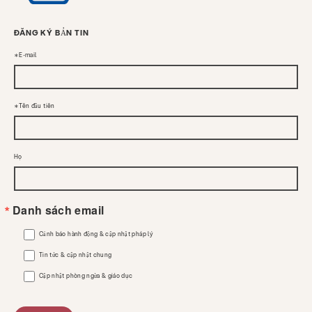
ĐĂNG KÝ BẢN TIN
E-mail
Tên đầu tiên
Họ
Danh sách email
Cảnh báo hành động & cập nhật pháp lý
Tin tức & cập nhật chung
Cập nhật phòng ngừa & giáo dục