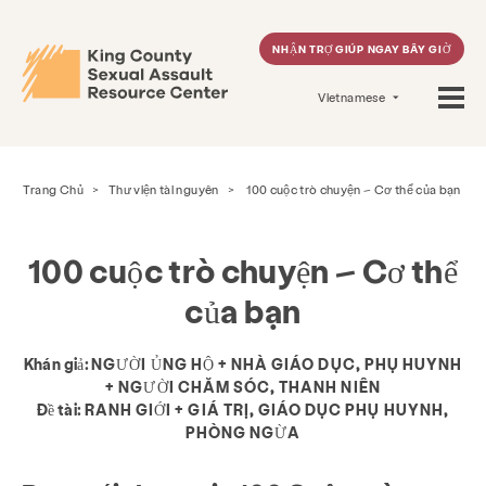
NHẬN TRỢ GIÚP NGAY BÂY GIỜ
Vietnamese
Trang Chủ
>
Thư viện tài nguyên
>
100 cuộc trò chuyện – Cơ thể của bạn
100 cuộc trò chuyện – Cơ thể
của bạn
Khán giả:
NGƯỜI ỦNG HỘ + NHÀ GIÁO DỤC, PHỤ HUYNH
+ NGƯỜI CHĂM SÓC, THANH NIÊN
Đề tài:
RANH GIỚI + GIÁ TRỊ, GIÁO DỤC PHỤ HUYNH,
PHÒNG NGỪA