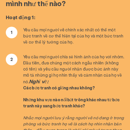
mình như thế nào?
Hoạt động 1:
Phòng ngừa & Giáo dục
Dịch vụ
Đưa cho
Tài nguyên
Tham gia
Yêu cầu mọi người vẽ chính xác nhất có thể một
bức tranh về cơ thể hiện tại của họ và một bức tranh
về cơ thể lý tưởng của họ.
Trong khoảng
Tin tức & Blog
Tiếp xúc
Việc làm
Câu hỏi thường gặp
Quyên góp
Yêu cầu mọi người chia sẻ hình ảnh của họ với nhóm.
Đầu tiên, đưa chúng một cách ngẫu nhiên (không
có tên) và yêu cầu người nhận được bức ảnh này
Tìm kiếm KCSARC
mô tả những gì họ nhìn thấy và cảm nhận của họ về
Nghĩ về:
nó.
Các bức tranh có giống nhau không?
Những khu vực nào nổi bật trông khác nhau từ bức
tranh này sang bức tranh khác?
Nhắc mọi người lưu ý rằng người vẽ nó đang ở trong
phòng và bức tranh họ vẽ là cách họ nhìn nhận bản
thân – điều quan trọng là phải cởi mở và trung thực