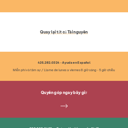
Quay lại tất cả Tài nguyên
425.282.0324 - Ayuda en Español
Miễn phí và tâm sự / Llame de lunes a viernes 8 giờ sáng - 5 giờ chiều
Quyên góp ngay bây giờ