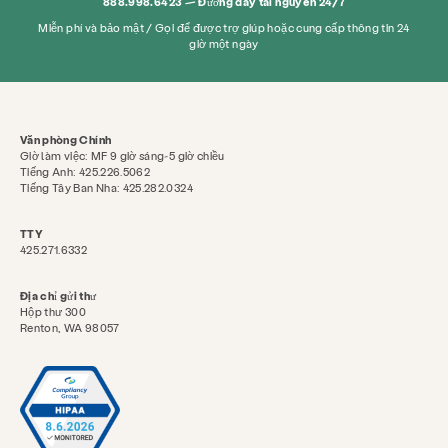
888.998.6423 — Đường dây tài nguyên 24/7
Miễn phí và bảo mật / Gọi để được trợ giúp hoặc cung cấp thông tin 24
giờ một ngày
Văn phòng Chính
Giờ làm việc: MF 9 giờ sáng-5 giờ chiều
Tiếng Anh: 425.226.5062
Tiếng Tây Ban Nha: 425.282.0324
TTY
425.271.6332
Địa chỉ gửi thư
Hộp thư 300
Renton, WA 98057