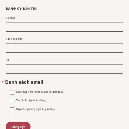
Tìm kiếm KCSARC
ĐĂNG KÝ BẢN TIN
E-mail
Tên đầu tiên
Họ
Danh sách email
Cảnh báo hành động & cập nhật pháp lý
Tin tức & cập nhật chung
Cập nhật phòng ngừa & giáo dục
Đăng ký!