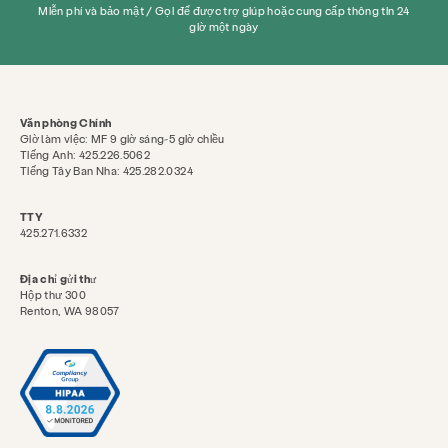
Miễn phí và bảo mật / Gọi để được trợ giúp hoặc cung cấp thông tin 24
giờ một ngày
Văn phòng Chính
Giờ làm việc: MF 9 giờ sáng-5 giờ chiều
Tiếng Anh: 425.226.5062
Tiếng Tây Ban Nha: 425.282.0324
TTY
425.271.6332
Phòng ngừa & Giáo dục
Dịch vụ
Địa chỉ gửi thư
Hộp thư 300
Đưa cho
Renton, WA 98057
Tài nguyên
Tham gia
Trong khoảng
Tin tức & Blog
Tiếp xúc
Việc làm
Câu hỏi thường gặp
Quyên góp