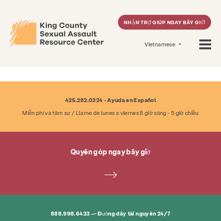
NHẬN TRỢ GIÚP NGAY BÂY GIỜ
Vietnamese
425.282.0324 - Ayuda en Español
Miễn phí và tâm sự / Llame de lunes a viernes 8 giờ sáng - 5 giờ chiều
Quyên góp ngay bây giờ
888.998.6423 — Đường dây tài nguyên 24/7