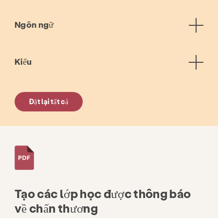
Ngôn ngữ
Kiểu
Đặt lại tất cả
Tạo các lớp học được thông báo
Phòng ngừa & Giáo dục
Dịch vụ
về chấn thương