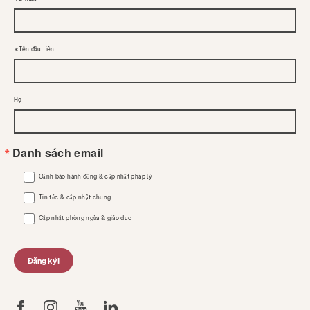
Tên đầu tiên
Họ
Danh sách email
Cảnh báo hành động & cập nhật pháp lý
Tin tức & cập nhật chung
Cập nhật phòng ngừa & giáo dục
Đăng ký!