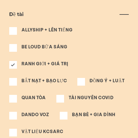
Đề tài
ALLYSHIP + LÊN TIẾNG
BE LOUD BỮA SÁNG
RANH GIỚI + GIÁ TRỊ
BẮT NẠT + BẠO LỰC
ĐỒNG Ý + LUẬT
QUAN TÒA
TÀI NGUYÊN COVID
DANDO VOZ
BẠN BÈ + GIA ĐÌNH
VẬT LIỆU KCSARC