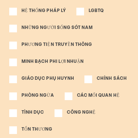
HỆ THỐNG PHÁP LÝ
LGBTQ
NHỮNG NGƯỜI SỐNG SÓT NAM
PHƯƠNG TIỆN TRUYỀN THÔNG
MINH BẠCH PHI LỢI NHUẬN
GIÁO DỤC PHỤ HUYNH
CHÍNH SÁCH
PHÒNG NGỪA
CÁC MỐI QUAN HỆ
TÌNH DỤC
CÔNG NGHỆ
TỔN THƯƠNG