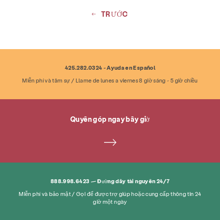
TRƯỚC
425.282.0324 - Ayuda en Español
Miễn phí và tâm sự / Llame de lunes a viernes 8 giờ sáng - 5 giờ chiều
Quyên góp ngay bây giờ
888.998.6423 — Đường dây tài nguyên 24/7
Miễn phí và bảo mật / Gọi để được trợ giúp hoặc cung cấp thông tin 24
giờ một ngày