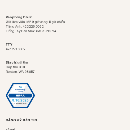
Văn phòng Chính
Giờ làm việc: MF 9 giờ sáng-5 giờ chiều
Tiếng Anh: 425.226.5062
Tiếng Tây Ban Nha: 425.282.0324
TTY
425.271.6332
Địa chỉ gửi thư
Hộp thư 300
Renton, WA 98057
ĐĂNG KÝ BẢN TIN
E-mail