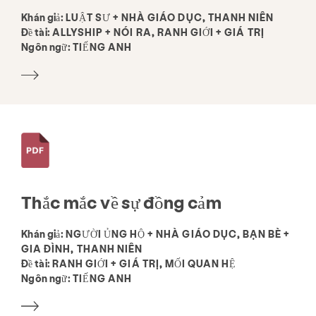
Đưa cho
Tài nguyên
Tham gia
Khán giả:
LUẬT SƯ + NHÀ GIÁO DỤC, THANH NIÊN
Đề tài:
ALLYSHIP + NÓI RA, RANH GIỚI + GIÁ TRỊ
Ngôn ngữ:
TIẾNG ANH
Thư viện tài nguyên
Thư mục các tổ chức có liên quan
Trong khoảng
Tin tức & Blog
Tiếp xúc
Việc làm
Câu hỏi thường gặp
Quyên góp
Tìm kiếm KCSARC
Thắc mắc về sự đồng cảm
Khán giả:
NGƯỜI ỦNG HỘ + NHÀ GIÁO DỤC, BẠN BÈ +
GIA ĐÌNH, THANH NIÊN
Đề tài:
RANH GIỚI + GIÁ TRỊ, MỐI QUAN HỆ
Ngôn ngữ:
TIẾNG ANH