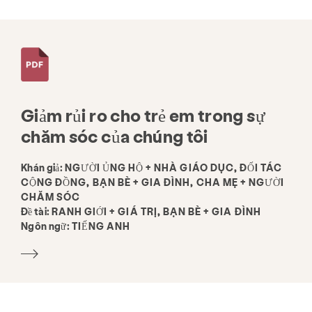
Giảm rủi ro cho trẻ em trong sự
chăm sóc của chúng tôi
Khán giả:
NGƯỜI ỦNG HỘ + NHÀ GIÁO DỤC, ĐỐI TÁC
CỘNG ĐỒNG, BẠN BÈ + GIA ĐÌNH, CHA MẸ + NGƯỜI
CHĂM SÓC
Đề tài:
RANH GIỚI + GIÁ TRỊ, BẠN BÈ + GIA ĐÌNH
Ngôn ngữ:
TIẾNG ANH