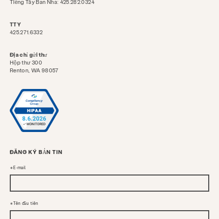
Tiếng Tây Ban Nha: 425.282.0324
TTY
425.271.6332
Địa chỉ gửi thư
Hộp thư 300
Renton, WA 98057
ĐĂNG KÝ BẢN TIN
E-mail
Tên đầu tiên