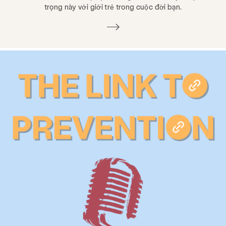
trọng này với giới trẻ trong cuộc đời bạn.
Phòng ngừa & Giáo dục
Dịch vụ
Đưa cho
Tài nguyên
Tham gia
Trong khoảng
Tin tức & Blog
Tiếp xúc
Việc làm
Câu hỏi thường gặp
Quyên góp
Tìm kiếm KCSARC