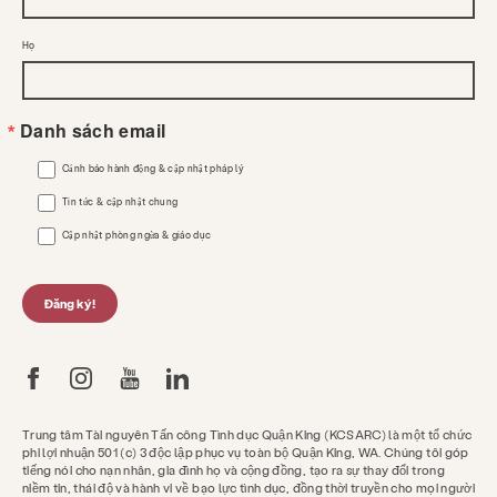
Họ
Danh sách email
Cảnh báo hành động & cập nhật pháp lý
Tin tức & cập nhật chung
Cập nhật phòng ngừa & giáo dục
Đăng ký!
Trung tâm Tài nguyên Tấn công Tình dục Quận King (KCSARC) là một tổ chức
phi lợi nhuận 501 (c) 3 độc lập phục vụ toàn bộ Quận King, WA. Chúng tôi góp
tiếng nói cho nạn nhân, gia đình họ và cộng đồng, tạo ra sự thay đổi trong
niềm tin, thái độ và hành vi về bạo lực tình dục, đồng thời truyền cho mọi người