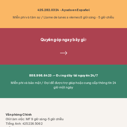
425.282.0324 - Ayuda en Español
Miễn phí và tâm sự / Llame de lunes a viernes 8 giờ sáng - 5 giờ chiều
Quyên góp ngay bây giờ
888.998.6423 — Đường dây tài nguyên 24/7
Miễn phí và bảo mật / Gọi để được trợ giúp hoặc cung cấp thông tin 24
giờ một ngày
Văn phòng Chính
Giờ làm việc: MF 9 giờ sáng-5 giờ chiều
Tiếng Anh: 425.226.5062