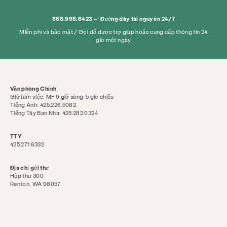
888.998.6423 — Đường dây tài nguyên 24/7
Miễn phí và bảo mật / Gọi để được trợ giúp hoặc cung cấp thông tin 24
giờ một ngày
Văn phòng Chính
Giờ làm việc: MF 9 giờ sáng-5 giờ chiều
Tiếng Anh: 425.226.5062
Tiếng Tây Ban Nha: 425.282.0324
TTY
425.271.6332
Địa chỉ gửi thư
Hộp thư 300
Renton, WA 98057