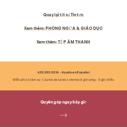
Phòng ngừa & Giáo dục
Dịch vụ
Quay lại tất cả Tin tức
Đưa cho
Tài nguyên
Tham gia
Xem thêm:
PHÒNG NGỪA & GIÁO DỤC
Trong khoảng
Tin tức & Blog
Tiếp xúc
Xem thêm:
TỆP ÂM THANH
Việc làm
Câu hỏi thường gặp
Quyên góp
Tìm kiếm KCSARC
425.282.0324 - Ayuda en Español
Miễn phí và tâm sự / Llame de lunes a viernes 8 giờ sáng - 5 giờ chiều
Quyên góp ngay bây giờ