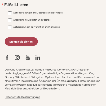
E-Mail-Listen
Aktionswarnungen und Gesetzesaktualisierungen
Allgemeine Neuigkeiten und Updates
Aktualisierungen zu Prävention und Aufklärung
Melden Sie sich an!
Das King County Sexual Assault Resource Center (KCSARC) ist eine
unabhängige, gemäß 501(c)3 gemeinnützige Organisation, die ganz King
County, WA, betreut. Wir geben Opfern, ihren Familien und Gemeinschaften
eine Stimme, bewirken eine Änderung der Überzeugungen, Einstellungen und
Verhaltensweisen in Bezug auf sexuelle Gewalt und machen den Menschen
Mut, sich über sexuelle Übergriffe zu äußern.
Datenschutz-Bestimmungen