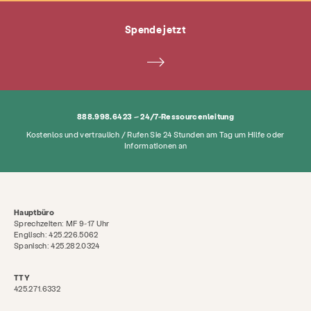
Über
Neuigkeiten & Blog
Kontakt
Spende jetzt
Beschäftigung
FAQ
Spenden
Suche KCSARC
888.998.6423 – 24/7-Ressourcenleitung
Kostenlos und vertraulich / Rufen Sie 24 Stunden am Tag um Hilfe oder
Informationen an
Hauptbüro
Sprechzeiten: MF 9-17 Uhr
Englisch: 425.226.5062
Spanisch: 425.282.0324
TTY
425.271.6332