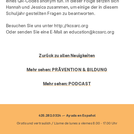
eines QR-Codes anonym tun. In dieser Folge setzen sich
Hannah und Jessica zusammen, um einige der in diesem
Schuljahr gestellten Fragen zu beantworten.
Besuchen Sie uns unter http://kcsarc.org
Oder senden Sie eine E-Mail an education@kcsarc.org
Zurück zu allen Neuigkeiten
Mehr sehen:
PRÄVENTION & BILDUNG
Mehr sehen:
PODCAST
Dienstleistungen
Prävention & Bildung
425.282.0324 — Ayuda en Español
Ressourcen
Geben
Machen Sie mit
Gratis und vertraulich / Llame de lunes a viernes 8.00 - 17.00 Uhr