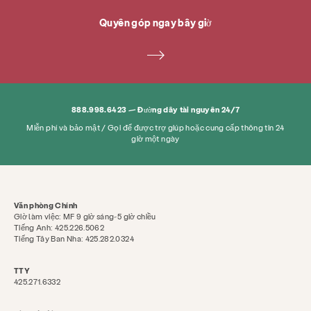
Quyên góp ngay bây giờ
888.998.6423 — Đường dây tài nguyên 24/7
Miễn phí và bảo mật / Gọi để được trợ giúp hoặc cung cấp thông tin 24
giờ một ngày
Văn phòng Chính
Giờ làm việc: MF 9 giờ sáng-5 giờ chiều
Tiếng Anh: 425.226.5062
Tiếng Tây Ban Nha: 425.282.0324
TTY
425.271.6332