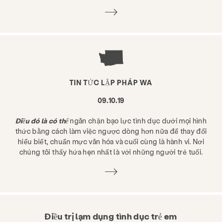
Phòng ngừa & Giáo dục
Dịch vụ
TIN TỨC LẬP PHÁP WA
Đưa cho
Tài nguyên
Tham gia
09.10.19
Trong khoảng
Tin tức & Blog
Tiếp xúc
Điều đó là có thể
ngăn chặn bạo lực tình dục dưới mọi hình
thức bằng cách làm việc ngược dòng hơn nữa để thay đổi
Việc làm
Câu hỏi thường gặp
Quyên góp
hiểu biết, chuẩn mực văn hóa và cuối cùng là hành vi. Nơi
chúng tôi thấy hứa hẹn nhất là với những người trẻ tuổi.
Tìm kiếm KCSARC
Điều trị lạm dụng tình dục trẻ em