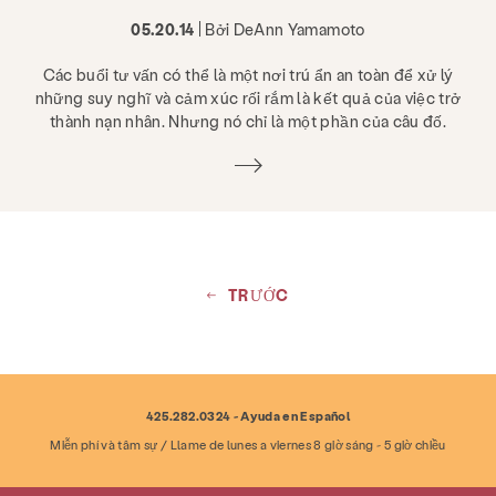
05.20.14
| Bởi DeAnn Yamamoto
Các buổi tư vấn có thể là một nơi trú ẩn an toàn để xử lý
những suy nghĩ và cảm xúc rối rắm là kết quả của việc trở
thành nạn nhân. Nhưng nó chỉ là một phần của câu đố.
TRƯỚC
425.282.0324 - Ayuda en Español
Miễn phí và tâm sự / Llame de lunes a viernes 8 giờ sáng - 5 giờ chiều