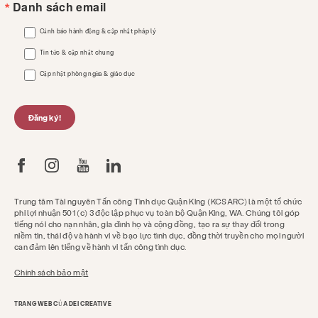
Danh sách email
Cảnh báo hành động & cập nhật pháp lý
Tin tức & cập nhật chung
Cập nhật phòng ngừa & giáo dục
Đăng ký!
Trung tâm Tài nguyên Tấn công Tình dục Quận King (KCSARC) là một tổ chức
phi lợi nhuận 501 (c) 3 độc lập phục vụ toàn bộ Quận King, WA. Chúng tôi góp
tiếng nói cho nạn nhân, gia đình họ và cộng đồng, tạo ra sự thay đổi trong
niềm tin, thái độ và hành vi về bạo lực tình dục, đồng thời truyền cho mọi người
can đảm lên tiếng về hành vi tấn công tình dục.
Chính sách bảo mật
TRANG WEB CỦA DEI CREATIVE
Nhận trợ giúp ngay bây giờ