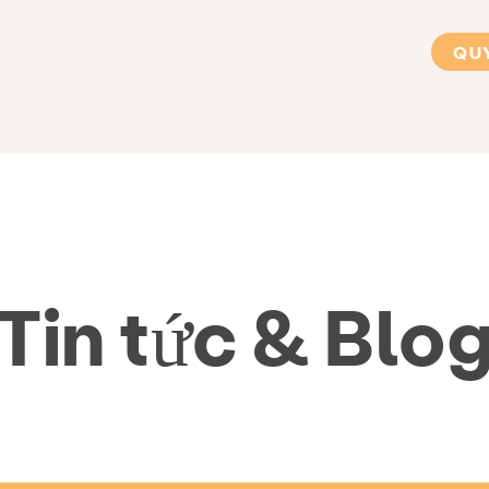
QU
Tin tức & Blo