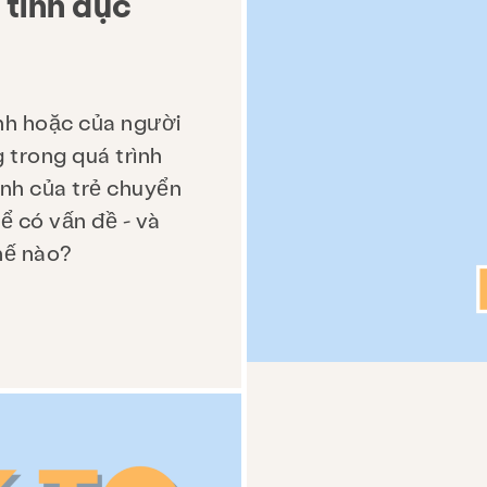
 tình dục
Tìm kiếm KCSARC
ình hoặc của người
 trong quá trình
tính của trẻ chuyển
ể có vấn đề - và
hế nào?