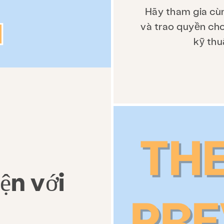
Hãy tham gia cùn
và trao quyền cho
kỹ thu
ện với