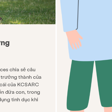
ờng
es chia sẻ câu
 trưởng thành của
n cái của KCSARC
ốn đứa con, trong
dụng tình dục khi