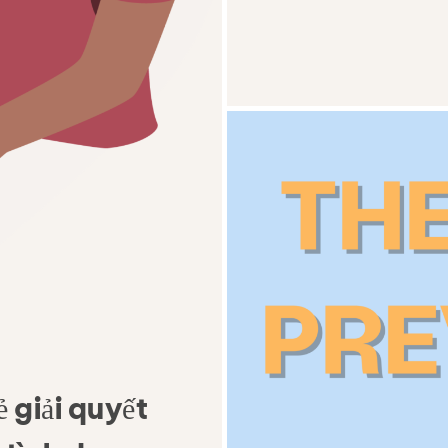
g ngừa & Giáo dục
Đưa 
Tài nguyên
 giải quyết
 Blog
Tiếp xúc
Việc làm
Câu hỏ