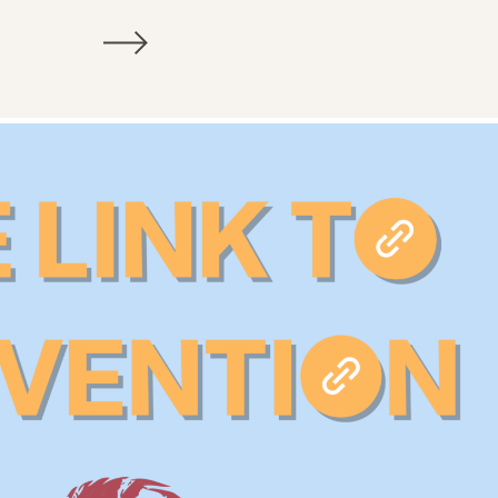
cho
Tham gia
i thường gặp
Quyên góp