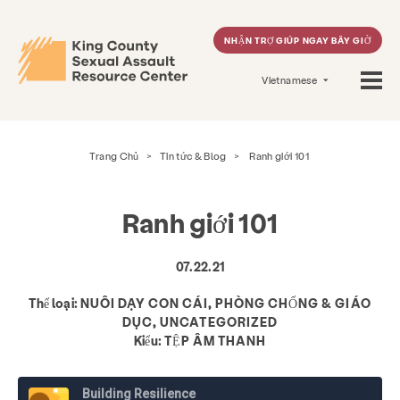
NHẬN TRỢ GIÚP NGAY BÂY GIỜ
Vietnamese
Trang Chủ
>
Tin tức & Blog
>
Ranh giới 101
Ranh giới 101
07.22.21
Thể loại:
NUÔI DẠY CON CÁI, PHÒNG CHỐNG & GIÁO
DỤC, UNCATEGORIZED
Kiểu:
TỆP ÂM THANH