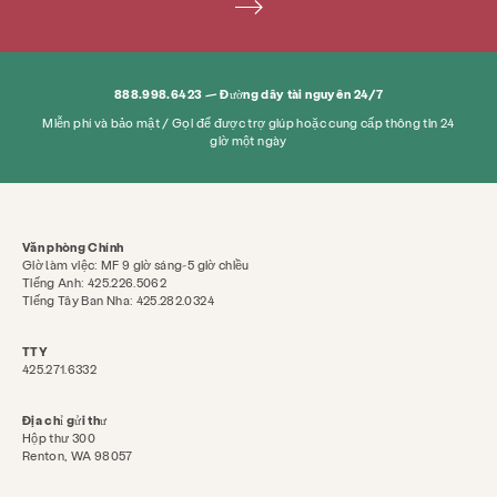
888.998.6423 — Đường dây tài nguyên 24/7
Phòng ngừa & Giáo dục
Dịch vụ
Miễn phí và bảo mật / Gọi để được trợ giúp hoặc cung cấp thông tin 24
giờ một ngày
Đưa cho
Tài nguyên
Tham gia
Trong khoảng
Tin tức & Blog
Tiếp xúc
Văn phòng Chính
Việc làm
Câu hỏi thường gặp
Quyên góp
Giờ làm việc: MF 9 giờ sáng-5 giờ chiều
Tiếng Anh: 425.226.5062
Tiếng Tây Ban Nha: 425.282.0324
Tìm kiếm KCSARC
TTY
425.271.6332
Địa chỉ gửi thư
Hộp thư 300
Renton, WA 98057