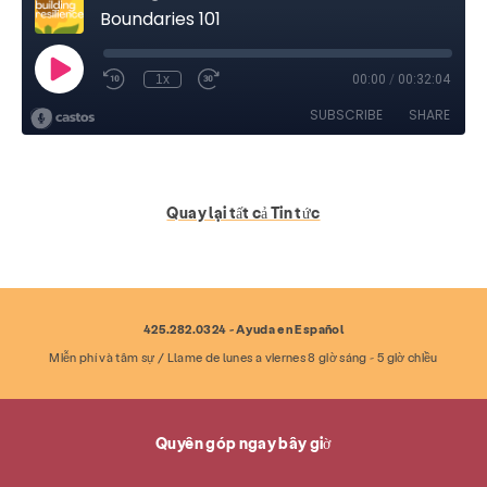
Quay lại tất cả Tin tức
425.282.0324 - Ayuda en Español
Miễn phí và tâm sự / Llame de lunes a viernes 8 giờ sáng - 5 giờ chiều
Quyên góp ngay bây giờ