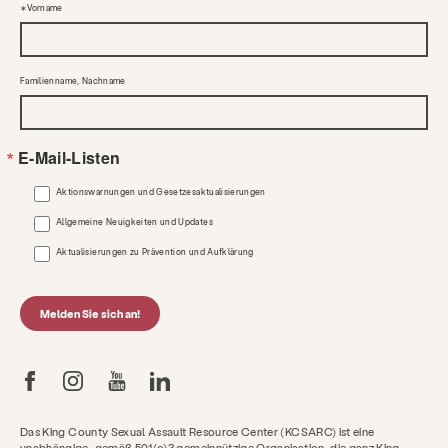
Vorname
Familienname, Nachname
E-Mail-Listen
Aktionswarnungen und Gesetzesaktualisierungen
Allgemeine Neuigkeiten und Updates
Aktualisierungen zu Prävention und Aufklärung
Melden Sie sich an!
Das King County Sexual Assault Resource Center (KCSARC) ist eine
unabhängige, gemäß 501(c)3 gemeinnützige Organisation, die ganz King