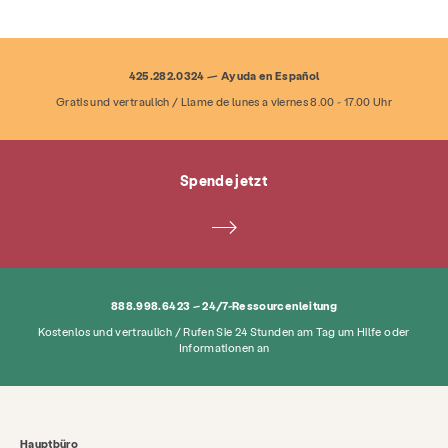
425.282.0324 — Ayuda en Español
Gratis und vertraulich / Llame de lunes a viernes 8.00 - 17.00 Uhr
Spende jetzt
888.998.6423 – 24/7-Ressourcenleitung
Kostenlos und vertraulich / Rufen Sie 24 Stunden am Tag um Hilfe oder
Informationen an
Hauptbüro