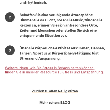
und rhythmisch.
Ressourcen
Geben
Machen Sie mit
Schaffen Sie eine beruhigende Atmosphäre:
Dimmen Sie das Licht, hören Sie Musik, zünden Sie
Über
Neuigkeiten & Blog
Kontakt
Kerzen an, erinnern Sie sich an besondere Orte,
Zeiten und Menschen oder stellen Sie sich eine
Beschäftigung
FAQ
Spenden
entspannende Situation vor.
Suche KCSARC
Üben Sie körperliche Aktivität aus: Gehen, Dehnen,
Tanzen, Sport usw. Körperliche Betätigung löst
Stress und Anspannung.
Weitere Ideen, wie Sie Stress in Schach halten können,
finden Sie in unserer Ressource zu Stress und Entspannung.
Zurück zu allen Neuigkeiten
Mehr sehen:
BLOG