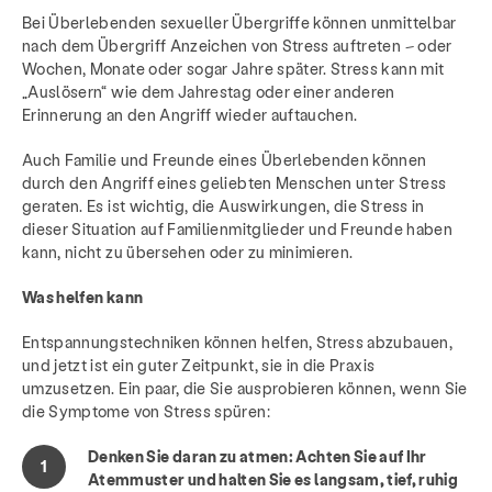
Bei Überlebenden sexueller Übergriffe können unmittelbar
nach dem Übergriff Anzeichen von Stress auftreten – oder
Wochen, Monate oder sogar Jahre später. Stress kann mit
„Auslösern“ wie dem Jahrestag oder einer anderen
Erinnerung an den Angriff wieder auftauchen.
Auch Familie und Freunde eines Überlebenden können
durch den Angriff eines geliebten Menschen unter Stress
geraten. Es ist wichtig, die Auswirkungen, die Stress in
dieser Situation auf Familienmitglieder und Freunde haben
kann, nicht zu übersehen oder zu minimieren.
Was helfen kann
Entspannungstechniken können helfen, Stress abzubauen,
und jetzt ist ein guter Zeitpunkt, sie in die Praxis
umzusetzen. Ein paar, die Sie ausprobieren können, wenn Sie
die Symptome von Stress spüren:
Denken Sie daran zu atmen: Achten Sie auf Ihr
Atemmuster und halten Sie es langsam, tief, ruhig
Dienstleistungen
Prävention & Bildung