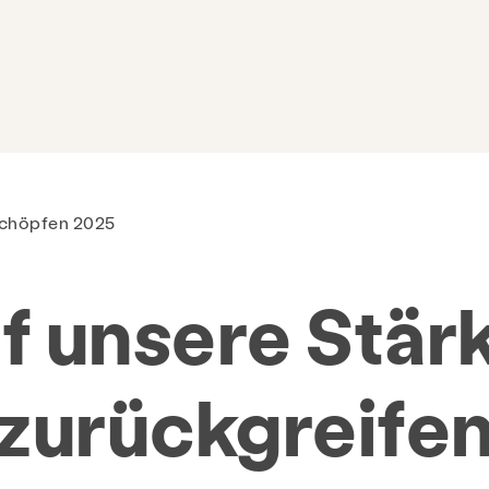
schöpfen 2025
f unsere Stär
zurückgreife