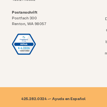
Postanschrift
Postfach 300
Renton, WA 98057
m
425.282.0324 — Ayuda en Español