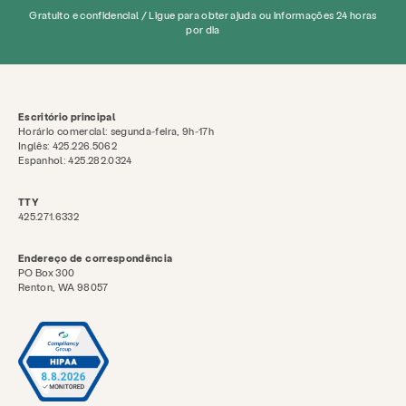
Gratuito e confidencial / Ligue para obter ajuda ou informações 24 horas
por dia
Escritório principal
Horário comercial: segunda-feira, 9h-17h
Inglês: 425.226.5062
Espanhol: 425.282.0324
TTY
425.271.6332
Endereço de correspondência
PO Box 300
Renton, WA 98057