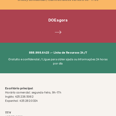
DOE agora
888.998.6423 — Linha de Recursos 24/7
Gratuito e confidencial / Ligue para obter ajuda ou informações 24 horas
por dia
Escritório principal
Horário comercial: segunda-feira, 9h-17h
Inglês: 425.226.5062
Espanhol: 425.282.0324
TTY