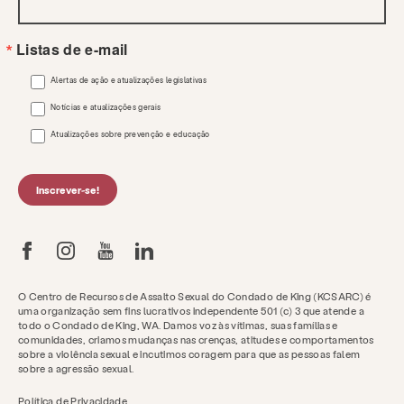
Listas de e-mail
Alertas de ação e atualizações legislativas
Notícias e atualizações gerais
Atualizações sobre prevenção e educação
Inscrever-se!
O Centro de Recursos de Assalto Sexual do Condado de King (KCSARC) é
uma organização sem fins lucrativos independente 501 (c) 3 que atende a
todo o Condado de King, WA. Damos voz às vítimas, suas famílias e
comunidades, criamos mudanças nas crenças, atitudes e comportamentos
sobre a violência sexual e incutimos coragem para que as pessoas falem
sobre a agressão sexual.
Política de Privacidade