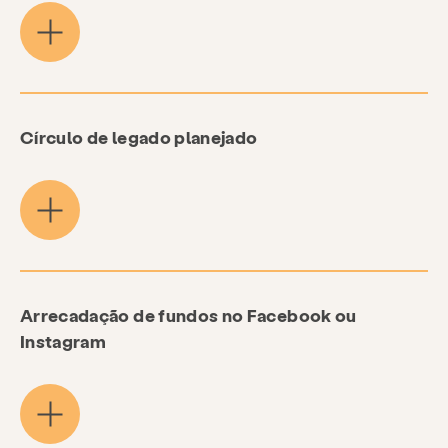
Privacidade da doação
Cerca de
Notícias e Blog
Contato
Círculo de legado planejado
Emprego
Perguntas frequentes
Doar
Pesquisar KCSARC
Arrecadação de fundos no Facebook ou
Instagram