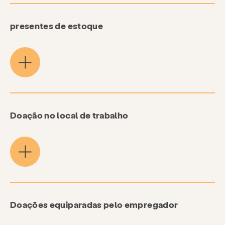
presentes de estoque
Doação no local de trabalho
Serviços
Prevenção e Educação
Recursos
Dar
Se envolver
Doações equiparadas pelo empregador
Doar
maneiras de dar
Círculo Legado