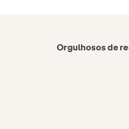
Orgulhosos de re
Serviços
Pr
Doar
Cerca de
Notícias e