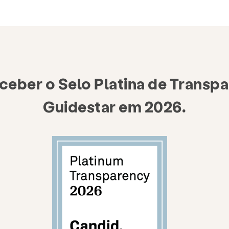
ceber o Selo Platina de Transpa
Guidestar em 2026.
evenção e Educação
Recursos
Dar
maneiras de dar
Círculo Legado
Privacidade da 
 Blog
Contato
Emprego
Pergun