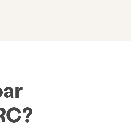
oar
RC?