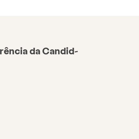
rência da Candid-
Se envolver
doação
tas frequentes
Doar