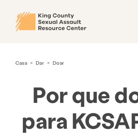
Casa
>
Dar
>
Doar
Por que d
para KCSA