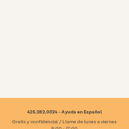
425.282.0324 - Ayuda en Español
Gratis y confidencial / Llame de lunes a viernes
8:00 - 17:00