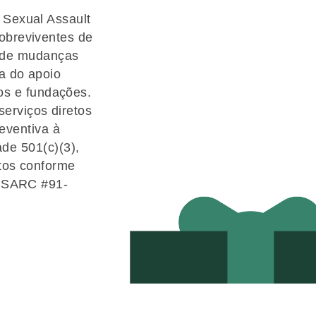
 Sexual Assault
obreviventes de
o de mudanças
a do apoio
vos e fundações.
erviços diretos
eventiva à
de 501(c)(3),
stos conforme
 KCSARC #91-