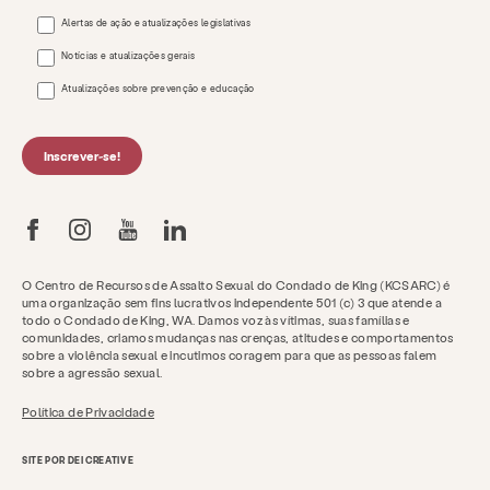
Alertas de ação e atualizações legislativas
Notícias e atualizações gerais
Atualizações sobre prevenção e educação
Inscrever-se!
O Centro de Recursos de Assalto Sexual do Condado de King (KCSARC) é
uma organização sem fins lucrativos independente 501 (c) 3 que atende a
todo o Condado de King, WA. Damos voz às vítimas, suas famílias e
comunidades, criamos mudanças nas crenças, atitudes e comportamentos
sobre a violência sexual e incutimos coragem para que as pessoas falem
sobre a agressão sexual.
Política de Privacidade
SITE POR DEI CREATIVE
Obtenha ajuda agora