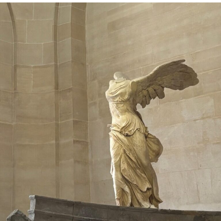
Serviços
Prevenção e Educação
Recursos
Dar
Se envolver
Cerca de
Notícias e Blog
Contato
Emprego
Perguntas frequentes
Doar
Pesquisar KCSARC