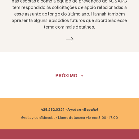
nas escolas e como a equipe de prevenção do KCSARC
tem respondido às solicitações de apoio relacionadas a
esse assunto ao longo do último ano. Hannah também
apresenta alguns episódios futuros que abordarão esse
tema com mais detalhes.
PRÓXIMO
425.282.0324 - Ayuda en Español
Gratis y confidencial / Llame de lunes a viernes 8:00 - 17:00