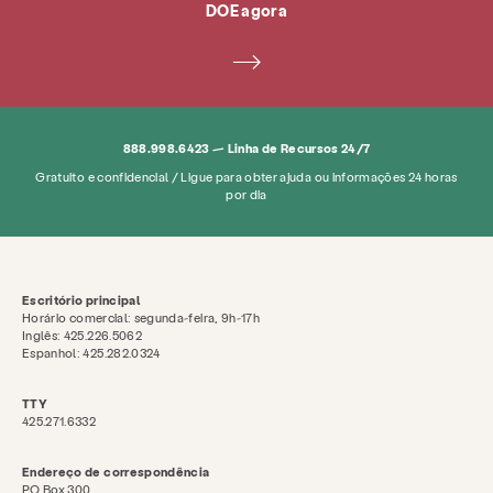
DOE agora
888.998.6423 — Linha de Recursos 24/7
Gratuito e confidencial / Ligue para obter ajuda ou informações 24 horas
por dia
Escritório principal
Horário comercial: segunda-feira, 9h-17h
Inglês: 425.226.5062
Espanhol: 425.282.0324
TTY
425.271.6332
Endereço de correspondência
PO Box 300