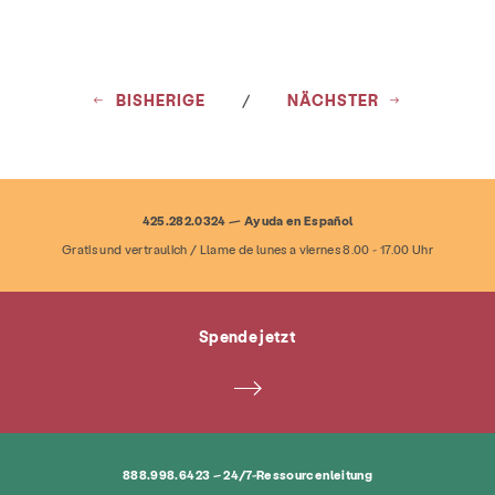
BISHERIGE
/
NÄCHSTER
425.282.0324 — Ayuda en Español
Gratis und vertraulich / Llame de lunes a viernes 8.00 - 17.00 Uhr
Spende jetzt
888.998.6423 – 24/7-Ressourcenleitung