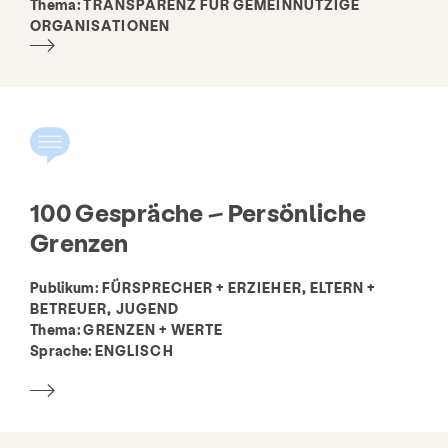
Thema:
TRANSPARENZ FÜR GEMEINNÜTZIGE
ORGANISATIONEN
100 Gespräche – Persönliche
Dienstleistungen
Prävention & Bildung
Grenzen
Ressourcen
Geben
Machen Sie mit
Publikum:
FÜRSPRECHER + ERZIEHER, ELTERN +
BETREUER, JUGEND
Ressourcenbibliothek
Thema:
GRENZEN + WERTE
Sprache:
ENGLISCH
Verzeichnis verbundener Organisationen
Über
Neuigkeiten & Blog
Kontakt