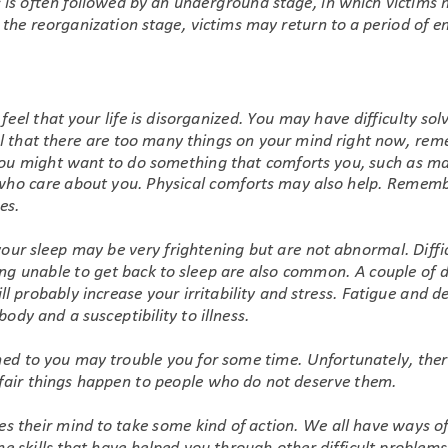
rävention & Bildung
Ressourcen
Ge
en & Blog
Kontakt
Beschäftigung
Suche KCSARC