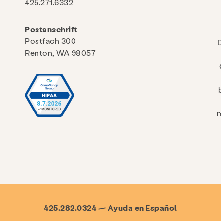
425.271.6332
Postanschrift
Postfach 300
Renton, WA 98057
m
425.282.0324 — Ayuda en Español