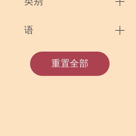
类别
语
重置全部