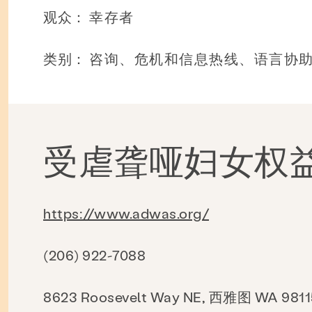
观众：
幸存者
新闻与博客
接触
就业
常问问
类别：
咨询、危机和信息热线、语言协
搜索 KCSARC
受虐聋哑妇女权
https://www.adwas.org/
(206) 922-7088
8623 Roosevelt Way NE, 西雅图 WA 9811