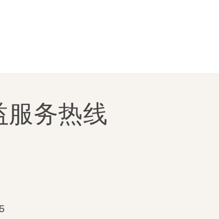
题
捐
助
益服务热线
5