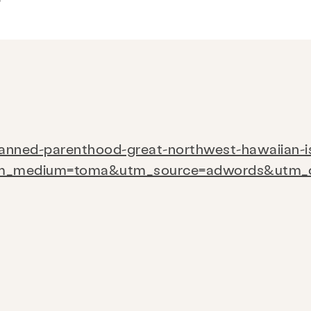
nned-parenthood-great-northwest-hawaiian-is
utm_medium=toma&utm_source=adwords&utm