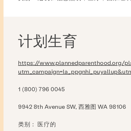
计划生育
https://www.plannedparenthood.org/pla
utm_campaign=la_ppgnhi_puyallup&
1 (800) 796 0045
9942 8th Avenue SW, 西雅图 WA 98106
类别：
医疗的