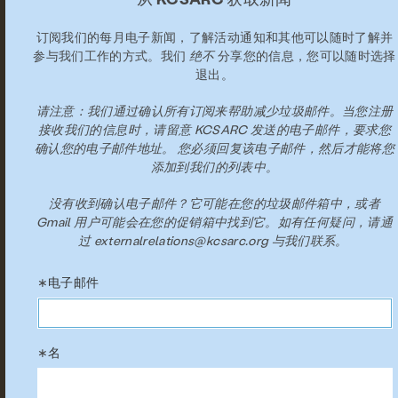
州/省/地区
订阅我们的每月电子新闻，了解活动通知和其他可以随时了解并
参与我们工作的方式。我们
绝不
分享您的信息，您可以随时选择
邮编/邮政编码
退出。
请注意：我们通过确认所有订阅来帮助减少垃圾邮件。当您注册
接收我们的信息时，请留意 KCSARC 发送的电子邮件，要求您
国家
确认您的电子邮件地址。
您必须回复该电子邮件，然后才能将您
添加到我们的列表中。
服务
预防与教育
资源
给
参与其中
没有收到确认电子邮件？它可能在您的垃圾邮件箱中，或者
贴纸数量
Gmail 用户可能会在您的促销箱中找到它。如有任何疑问，请通
过 externalrelations@kcsarc.org 与我们联系。
注册我们的通讯
我们来谈谈这件事吧。
活动
赋权的声音
请选择您想要的贴纸数量。如果您需要超过 20 张贴纸，请在
评论区留言，我们的团队成员会直接与您联系。
青年顾问委员会
捍卫幸存者
帮助我们倡导
大声俱乐部
电子邮件
名
关于
新闻与博客
接触
就业
常问问题
问题或评论
捐