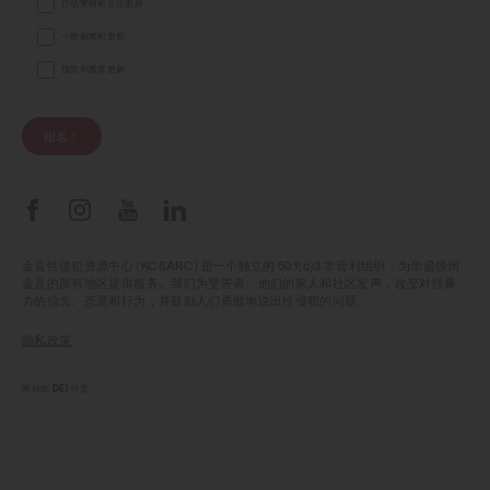
行动警报和立法更新
一般新闻和更新
预防和教育更新
报名！
金县性侵犯资源中心 (KCSARC) 是一个独立的 501(c)3 非营利组织，为华盛顿州
金县的所有地区提供服务。我们为受害者、他们的家人和社区发声，改变对性暴
力的信念、态度和行为，并鼓励人们勇敢地说出性侵犯的问题。
隐私政策
网站由 DEI 创意