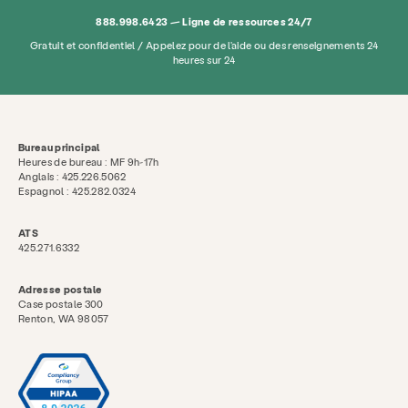
888.998.6423 — Ligne de ressources 24/7
Gratuit et confidentiel / Appelez pour de l'aide ou des renseignements 24
heures sur 24
Bureau principal
Heures de bureau : MF 9h-17h
Anglais : 425.226.5062
Espagnol : 425.282.0324
ATS
425.271.6332
Adresse postale
Case postale 300
Renton, WA 98057