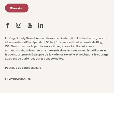
S'inscrire!
Le King County Sexual Assault Resource Center (KCSARC) est un organisme
à but non lucratif indépendant 501 (c) 3 desservant tout le comté de King,
WA. Nous donnons la parole aux victimes, à leurs familles et à leurs
communautés, créons des changements dans les croyances, les attitudes et
les comportements à propos de la violence sexuelle et inculquons le courage
aux gens de parler des agressions sexuelles.
Politique de confidentialité
SITE PAR DEI CREATIVE