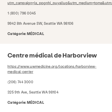
utm_campaign=la_ppgnhi_puyallup&utm_medium=toma&ut
1 (800) 796 0045
9942 8th Avenue SW, Seattle WA 98106
Catégorie:
MÉDICAL
Centre médical de Harborview
https://www.uwmedicine.org/locations/harborview-
medical-center
(206) 744 3000
325 9th Ave, Seattle WA 98104
Catégorie:
MÉDICAL