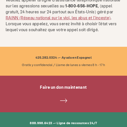
sur les agressions sexuelles au
1-800-656-HOPE
, (appel
Donner
Être impliqué
gratuit, 24 heures sur 24 partout aux États-Unis) géré par
RAINN (Réseau national sur le viol, les abus et l'inceste)
.
Lorsque vous appelez, vous serez invité à choisir l'état vers
Aperçu des services
Ligne de ressources
Thérapie
lequel vous souhaitez que votre appel soit dirigé.
Services familiaux
Plaidoyer général
Plaidoyer juridique
Dando Voz
425.282.0324 — Ayuda en Espagnol
Gratis y confidencial / Llame de lunes a viernes 8 h - 17 h
À propos
Actualités et blog
Contacter
Emploi
FAQ
Faire un don
Faire un don maintenant
Rechercher KCSARC
888.998.6423 — Ligne de ressources 24/7