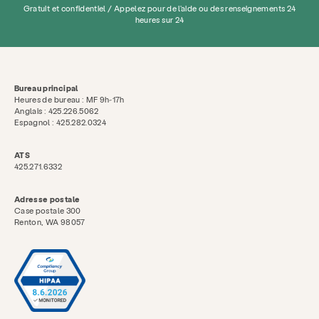
Gratuit et confidentiel / Appelez pour de l'aide ou des renseignements 24
heures sur 24
Bureau principal
Heures de bureau : MF 9h-17h
Anglais : 425.226.5062
Espagnol : 425.282.0324
ATS
425.271.6332
Adresse postale
Case postale 300
Renton, WA 98057