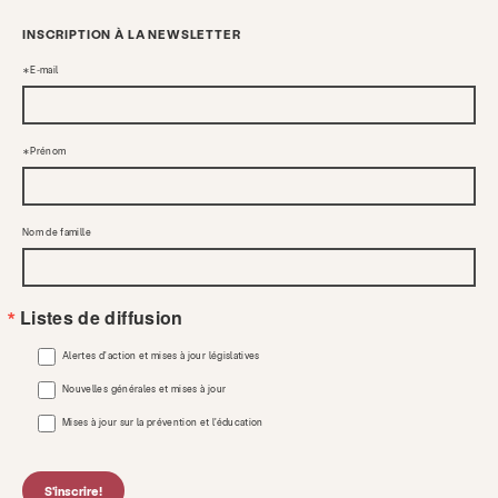
INSCRIPTION À LA NEWSLETTER
E-mail
Prénom
Nom de famille
Listes de diffusion
Alertes d'action et mises à jour législatives
Nouvelles générales et mises à jour
Mises à jour sur la prévention et l'éducation
S'inscrire!