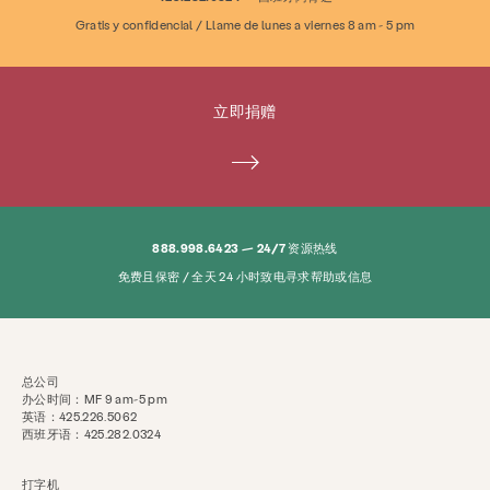
关于
新闻与博客
接触
就业
常问问题
Gratis y confidencial / Llame de lunes a viernes 8 am - 5 pm
捐
立即捐赠
搜索 KCSARC
888.998.6423 — 24/7 资源热线
免费且保密 / 全天 24 小时致电寻求帮助或信息
总公司
办公时间：MF 9 am-5 pm
英语：425.226.5062
西班牙语：425.282.0324
打字机