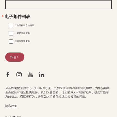
电子邮件列表
行动警报和立法更新
一般新闻和更新
预防和教育更新
报名！
金县性侵犯资源中心 (KCSARC) 是一个独立的 501(c)3 非营利组织，为华盛顿州
金县的所有地区提供服务。我们为受害者、他们的家人和社区发声，改变对性暴
力的信念、态度和行为，并鼓励人们勇敢地说出性侵犯的问题。
隐私政策