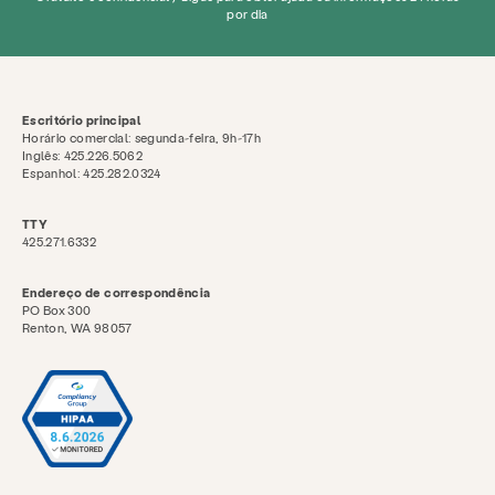
por dia
Escritório principal
Horário comercial: segunda-feira, 9h-17h
Inglês: 425.226.5062
Espanhol: 425.282.0324
TTY
425.271.6332
Endereço de correspondência
PO Box 300
Renton, WA 98057