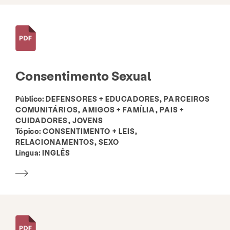
Recursos
Dar
Se envolver
Biblioteca de Recursos
Diretório de Organizações Relacionadas
Consentimento Sexual
Público:
DEFENSORES + EDUCADORES, PARCEIROS
COMUNITÁRIOS, AMIGOS + FAMÍLIA, PAIS +
Cerca de
Notícias e Blog
Contato
CUIDADORES, JOVENS
Emprego
Perguntas frequentes
Doar
Tópico:
CONSENTIMENTO + LEIS,
RELACIONAMENTOS, SEXO
Língua:
INGLÊS
Pesquisar KCSARC