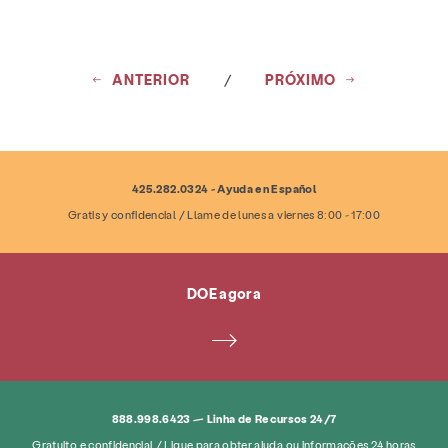
ANTERIOR
/
PRÓXIMO
425.282.0324 - Ayuda en Español
Gratis y confidencial / Llame de lunes a viernes 8:00 - 17:00
DOE agora
888.998.6423 — Linha de Recursos 24/7
Gratuito e confidencial / Ligue para obter ajuda ou informações 24 horas