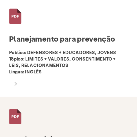
Serviços
Prevenção e Educação
Recursos
Dar
Se envolver
Biblioteca de Recursos
Planejamento para prevenção
Diretório de Organizações Relacionadas
Público:
DEFENSORES + EDUCADORES, JOVENS
Tópico:
LIMITES + VALORES, CONSENTIMENTO +
LEIS, RELACIONAMENTOS
Cerca de
Notícias e Blog
Contato
Língua:
INGLÊS
Emprego
Perguntas frequentes
Doar
Pesquisar KCSARC