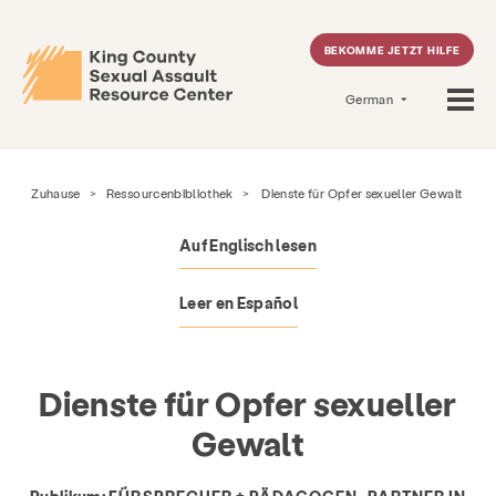
BEKOMME JETZT HILFE
German
Zuhause
>
Ressourcenbibliothek
>
Dienste für Opfer sexueller Gewalt
Auf Englisch lesen
Leer en Español
Dienste für Opfer sexueller
Gewalt