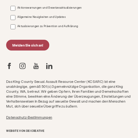
Aktionswarnungen und Gesetzesaktualisierungen
Allgemeine Neuigkeiten und Updates
Aktualisierungen zu Prävention und Aufklärung
Melden Sie sich an!
Das King County Sexual Assault Resource Center (KCSARC) ist eine
unabhängige, gemäß 501(c)3 gemeinnützige Organisation, die ganz King
County, WA, betreut. Wir geben Opfern, ihren Familien und Gemeinschaften
eine Stimme, bewirken eine Änderung der Überzeugungen, Einstellungen und
Verhaltensweisen in Bezug auf sexuelle Gewalt und machen den Menschen
Mut, sich über sexuelle Übergriffe zu äußern.
Datenschutz-Bestimmungen
WEBSITE VON DEI CREATIVE
Bekomme jetzt Hilfe