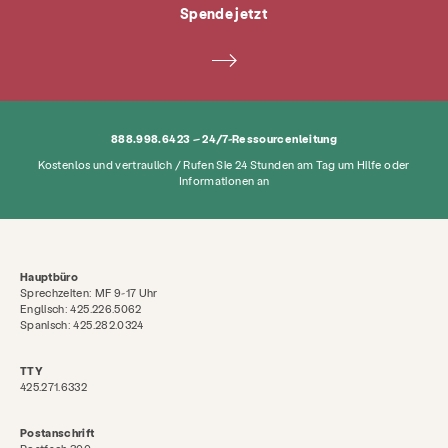
Über
Neuigkeiten & Blog
Kontakt
Spende jetzt
Beschäftigung
FAQ
Spenden
Suche KCSARC
888.998.6423 – 24/7-Ressourcenleitung
Kostenlos und vertraulich / Rufen Sie 24 Stunden am Tag um Hilfe oder
Informationen an
Hauptbüro
Sprechzeiten: MF 9-17 Uhr
Englisch: 425.226.5062
Spanisch: 425.282.0324
TTY
425.271.6332
Postanschrift