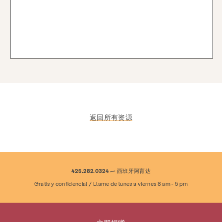
返回所有资源
服务
预防与教育
资源
给
425.282.0324 — 西班牙阿育达
参与其中
Gratis y confidencial / Llame de lunes a viernes 8 am - 5 pm
关于
新闻与博客
接触
就业
常问问题