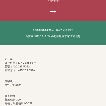
立即捐赠
捐
搜索 KCSARC
888.998.6423 — 24/7 资源热线
免费且保密 / 全天 24 小时致电寻求帮助或信息
总公司
办公时间：MF 9 am-5 pm
英语：425.226.5062
西班牙语：425.282.0324
打字机
425.271.6332
邮寄地址
邮政信箱 300
伦顿，华盛顿州 98057