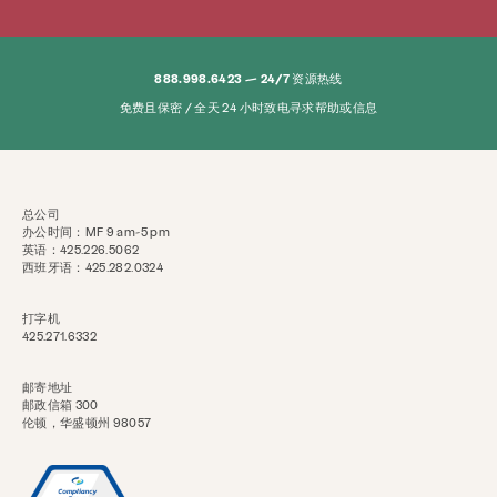
服务
预防与教育
资源
给
888.998.6423 — 24/7 资源热线
免费且保密 / 全天 24 小时致电寻求帮助或信息
参与其中
关于
新闻与博客
接触
就业
常问问题
总公司
捐
办公时间：MF 9 am-5 pm
英语：425.226.5062
西班牙语：425.282.0324
搜索 KCSARC
打字机
425.271.6332
邮寄地址
邮政信箱 300
伦顿，华盛顿州 98057