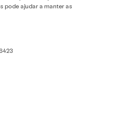
s pode ajudar a manter as
Se envolver
tas frequentes
Doar
-6423