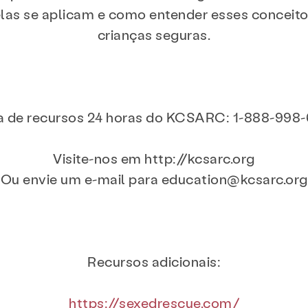
elas se aplicam e como entender esses conceito
evenção e Educação
Recursos
Dar
crianças seguras.
 Blog
Contato
Emprego
Pergun
a de recursos 24 horas do KCSARC: 1-888-998
Pesquisar KCSARC
Visite-nos em http://kcsarc.org
Ou envie um e-mail para education@kcsarc.org
Recursos adicionais:
https://sexedrescue.com/