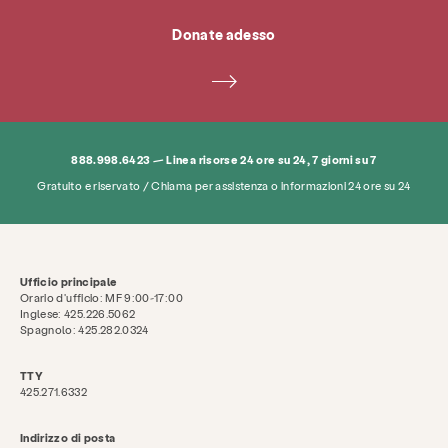
Donate adesso
888.998.6423 — Linea risorse 24 ore su 24, 7 giorni su 7
Gratuito e riservato / Chiama per assistenza o informazioni 24 ore su 24
Ufficio principale
Orario d'ufficio: MF 9:00-17:00
Inglese: 425.226.5062
Spagnolo: 425.282.0324
TTY
425.271.6332
Indirizzo di posta