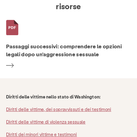
risorse
Servizi
Prevenzione & Educazione
risorse
Dare
Mettersi in gioco
Passaggi successivi: comprendere le opzioni
Panoramica dei servizi
Linea delle risorse
Terapia
legali dopo un'aggressione sessuale
Servizi per la famiglia
Avvocato generale
Avvocato legale
Dando Voz
Diritti delle vittime nello stato di Washington:
Di
Notizie e blog
Contatto
occupazione
FAQ
Donare
Diritti delle vittime, dei sopravvissuti e dei testimoni
Diritti delle vittime di violenza sessuale
Cerca KCSARC
Diritti dei minori vittime e testimoni