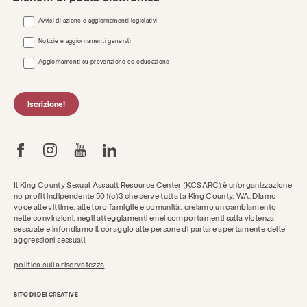
Avvisi di azione e aggiornamenti legislativi
Notizie e aggiornamenti generali
Aggiornamenti su prevenzione ed educazione
Iscrizione!
Il King County Sexual Assault Resource Center (KCSARC) è un'organizzazione
no profit indipendente 501(c)3 che serve tutta la King County, WA. Diamo
voce alle vittime, alle loro famiglie e comunità, creiamo un cambiamento
nelle convinzioni, negli atteggiamenti e nei comportamenti sulla violenza
sessuale e infondiamo il coraggio alle persone di parlare apertamente delle
aggressioni sessuali.
politica sulla riservatezza
SITO DI DEI CREATIVE
Chiedi aiuto ora