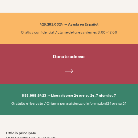
425.282.0324 — Ayuda en Español
Gratis y confidencial / Llame de lunes a viernes 8:00 - 17:00
Donate adesso
Servizi
Prevenzione & Educazione
risorse
Dare
Mettersi in gioco
Di
Notizie e blog
Contatto
occupazione
888.998.6423 — Linea risorse 24 ore su 24, 7 giorni su 7
Gratuito e riservato / Chiama per assistenza o informazioni 24 ore su 24
FAQ
Donare
Cerca KCSARC
Ufficio principale
Orario d'ufficio: MF 9:00-17:00