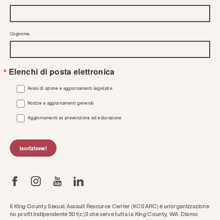
Cognome
Elenchi di posta elettronica
Avvisi di azione e aggiornamenti legislativi
Notizie e aggiornamenti generali
Aggiornamenti su prevenzione ed educazione
Iscrizione!
Il King County Sexual Assault Resource Center (KCSARC) è un'organizzazione
no profit indipendente 501(c)3 che serve tutta la King County, WA. Diamo