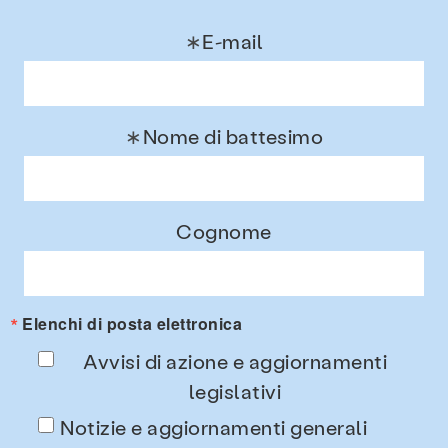
E-mail
 e blog
Contatto
occupazione
F
BASER Sostenere un
sopravvissuto che
Cerca KCSARC
rivela
Nome di battesimo
Cognome
Elenchi di posta elettronica
Avvisi di azione e aggiornamenti
legislativi
Notizie e aggiornamenti generali