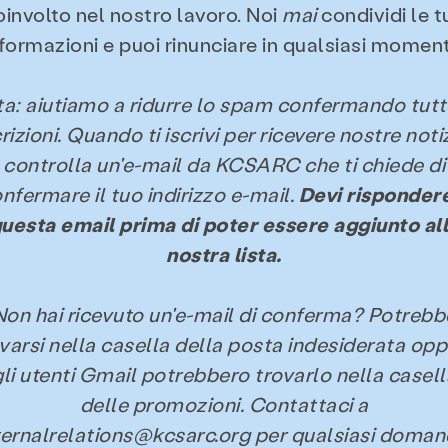
tare, essere di supporto e sapere dove trovare 
oinvolto nel nostro lavoro. Noi
mai
condividi le t
iata alle risorse seguenti e condividile con le 
nformazioni e puoi rinunciare in qualsiasi moment
a: aiutiamo a ridurre lo spam confermando tutt
crizioni. Quando ti iscrivi per ricevere nostre notiz
controlla un'e-mail da KCSARC che ti chiede di
nfermare il tuo indirizzo e-mail.
Devi risponder
uesta email prima di poter essere aggiunto al
risorse
nostra lista.
zione & Educazione
risorse
Dare
Non hai ricevuto un'e-mail di conferma? Potrebb
varsi nella casella della posta indesiderata op
gli utenti Gmail potrebbero trovarlo nella casell
 gli educatori
Per genitori/tutori
Per i gruppi comu
delle promozioni. Contattaci a
ernalrelations@kcsarc.org per qualsiasi doma