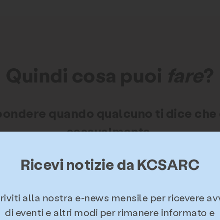
Quindi cosa puoi
fare
?
ondere quando qualcuno ti dice che 
sessualmente.
Ricevi notizie da KCSARC
ualcuno che ha subito una violenza sessuale. G
o può fare una differenza significativa per la gu
sopravvissuto.
riviti alla nostra e-news mensile per ricevere av
di eventi e altri modi per rimanere informato e