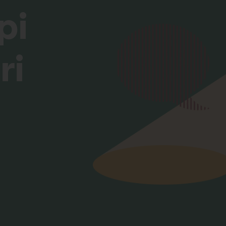
pi
ri