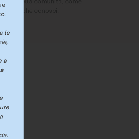
risorse nella comunità, come
ue
persone che conosci.
o.
e le
ie,
e a
la
Mettersi in gioco
e
pure
a
nitari Community
Consiglio consultivo dei giovani
nda.