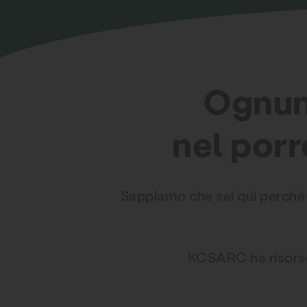
Ognuno
nel porr
Sappiamo che sei qui perché t
KCSARC ha risorse 