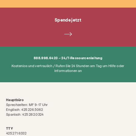
Über
Neuigkeiten & Blog
Kontakt
Spende jetzt
Beschäftigung
FAQ
Spenden
Suche KCSARC
888.998.6423 – 24/7-Ressourcenleitung
Kostenlos und vertraulich / Rufen Sie 24 Stunden am Tag um Hilfe oder
Informationen an
Hauptbüro
Sprechzeiten: MF 9-17 Uhr
Englisch: 425.226.5062
Spanisch: 425.282.0324
TTY
425.271.6332