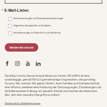
E-Mail-Listen
Aktionswarnungen und Gesetzesaktualisierungen
Allgemeine Neuigkeiten und Updates
Aktualisierungen zu Prävention und Aufklärung
Melden Sie sich an!
Das King County Sexual Assault Resource Center (KCSARC) ist eine
unabhängige, gemäß 501(c)3 gemeinnützige Organisation, die ganz King
County, WA, betreut. Wir geben Opfern, ihren Familien und Gemeinschaften
eine Stimme, bewirken eine Änderung der Überzeugungen, Einstellungen und
Verhaltensweisen in Bezug auf sexuelle Gewalt und machen den Menschen
Mut, sich über sexuelle Übergriffe zu äußern.
Datenschutz-Bestimmungen