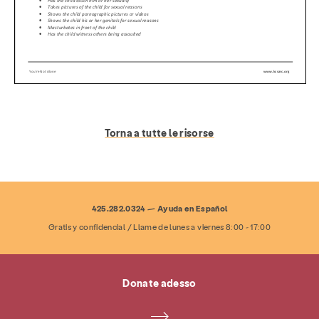
Torna a tutte le risorse
425.282.0324 — Ayuda en Español
Servizi
Prevenzione & Educazione
Gratis y confidencial / Llame de lunes a viernes 8:00 - 17:00
risorse
Dare
Mettersi in gioco
Donate adesso
Di
Notizie e blog
Contatto
occupazione