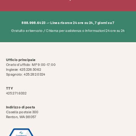
FAQ
Donare
Cerca KCSARC
888.998.6423 — Linea risorse 24 ore su 24, 7 giorni su 7
Gratuito e riservato / Chiama per assistenza o informazioni 24 ore su 24
Ufficio principale
Orario d'ufficio: MF 9:00-17:00
Inglese: 425.226.5062
Spagnolo: 425.282.0324
TTY
425.271.6332
Indirizzo di posta
Casella postale 300
Renton, WA 98057