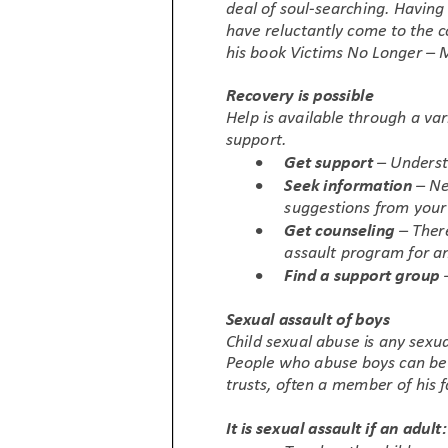
Prestations de service
À propos
Actual