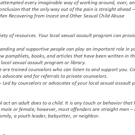
Prévention & Éducation
Ressources
ités et blog
Contacter
Emploi
Rechercher KCSARC