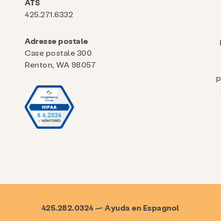
ATS
425.271.6332
Adresse postale
Case postale 300
Renton, WA 98057
p
425.282.0324 — Ayuda en Espagnol