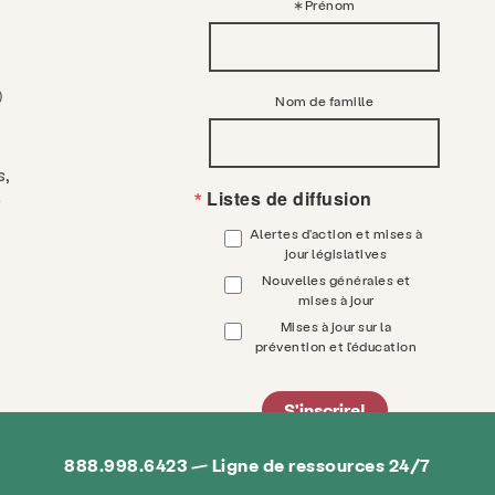
Prénom
)
Nom de famille
s,
Listes de diffusion
s
Alertes d'action et mises à
jour législatives
Nouvelles générales et
mises à jour
Mises à jour sur la
prévention et l'éducation
S'inscrire!
888.998.6423 — Ligne de ressources 24/7