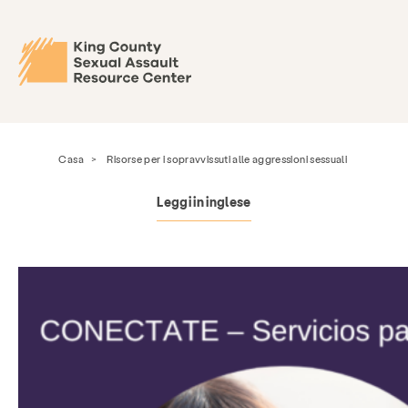
Casa
>
Risorse per i sopravvissuti alle aggressioni sessuali
Leggi in inglese