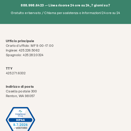
888.998.6423 — Linea risorse 24 ore su 24, 7 giorni su 7
Gratuito e riservato / Chiama per assistenza o informazioni 24 ore su 24
Ufficio principale
Orario d'ufficio: MF 9:00-17:00
Inglese: 425.226.5062
Spagnolo: 425.282.0324
TTY
425.271.6332
Indirizzo di posta
Casella postale 300
Renton, WA 98057