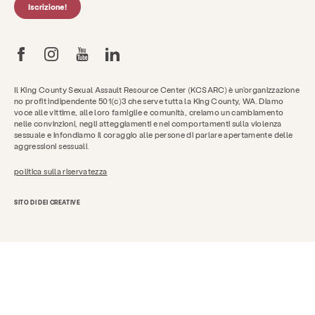
Iscrizione!
Il King County Sexual Assault Resource Center (KCSARC) è un'organizzazione
no profit indipendente 501(c)3 che serve tutta la King County, WA. Diamo
voce alle vittime, alle loro famiglie e comunità, creiamo un cambiamento
nelle convinzioni, negli atteggiamenti e nei comportamenti sulla violenza
sessuale e infondiamo il coraggio alle persone di parlare apertamente delle
aggressioni sessuali.
politica sulla riservatezza
SITO DI DEI CREATIVE