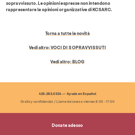
sopravvissuto. Le opinioni espresse non intendono
FAQ
Donare
rappresentare le opinioni organizzative di KCSARC.
Cerca KCSARC
Torna a tutte le novità
Vedi altro:
VOCI DI SOPRAVVISSUTI
Vedi altro:
BLOG
425.282.0324 — Ayuda en Español
Gratis y confidencial / Llame de lunes a viernes 8:00 - 17:00
Donate adesso