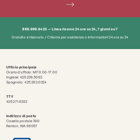
888.998.6423 — Linea risorse 24 ore su 24, 7 giorni su 7
Gratuito e riservato / Chiama per assistenza o informazioni 24 ore su 24
Ufficio principale
Orario d'ufficio: MF 9:00-17:00
Inglese: 425.226.5062
Spagnolo: 425.282.0324
TTY
425.271.6332
Indirizzo di posta
Casella postale 300
Renton, WA 98057