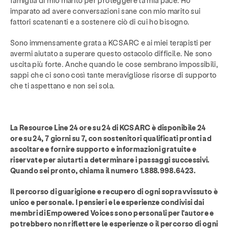
famiglia di mio marito per proteggere la mia pace. Ho
imparato ad avere conversazioni sane con mio marito sui
fattori scatenanti e a sostenere ciò di cui ho bisogno.
Sono immensamente grata a KCSARC e ai miei terapisti per
avermi aiutato a superare questo ostacolo difficile. Ne sono
uscita più forte. Anche quando le cose sembrano impossibili,
sappi che ci sono così tante meravigliose risorse di supporto
che ti aspettano e non sei sola.
La Resource Line 24 ore su 24 di KCSARC è disponibile 24
ore su 24, 7 giorni su 7, con sostenitori qualificati pronti ad
ascoltare e fornire supporto e informazioni gratuite e
riservate per aiutarti a determinare i passaggi successivi.
Servizi
Prevenzione & Educazione
Quando sei pronto, chiama il numero 1.888.998.6423.
risorse
Dare
Mettersi in gioco
Il percorso di guarigione e recupero di ogni sopravvissuto è
unico e personale. I pensieri e le esperienze condivisi dai
membri di Empowered Voices sono personali per l'autore e
Di
Notizie e blog
Contatto
occupazione
potrebbero non riflettere le esperienze o il percorso di ogni