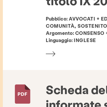
titolo IX 2
 e blog
Contatto
occupazione
F
Pubblico:
AVVOCATI + E
COMUNITÀ, SOSTENITO
Cerca KCSARC
Argomento:
CONSENSO +
Linguaggio:
INGLESE
Scheda del
informate 