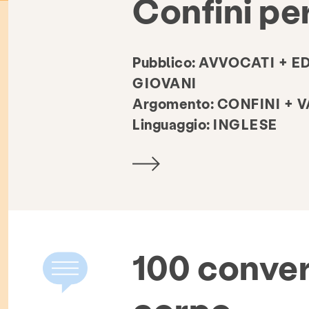
Confini pe
Pubblico:
AVVOCATI + E
GIOVANI
Argomento:
CONFINI + 
Linguaggio:
INGLESE
100 convers
corpo