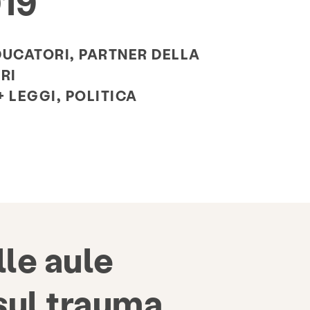
019
AQ
Donare
DUCATORI, PARTNER DELLA
RI
 LEGGI, POLITICA
le aule
sul trauma