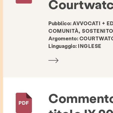
Courtwatc
Pubblico:
AVVOCATI + E
COMUNITÀ, SOSTENITO
Argomento:
COURTWATCH
Linguaggio:
INGLESE
zione & Educazione
risorse
Dare
Commento
Libreria di risorse
Elenco delle organizzazioni correlat