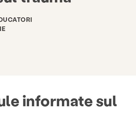
EDUCATORI
NE
ule informate sul