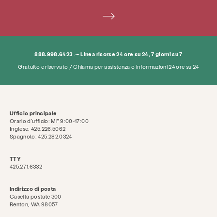
FAQ
Donare
Cerca KCSARC
888.998.6423 — Linea risorse 24 ore su 24, 7 giorni su 7
Gratuito e riservato / Chiama per assistenza o informazioni 24 ore su 24
Ufficio principale
Orario d'ufficio: MF 9:00-17:00
Inglese: 425.226.5062
Spagnolo: 425.282.0324
TTY
425.271.6332
Indirizzo di posta
Casella postale 300
Renton, WA 98057