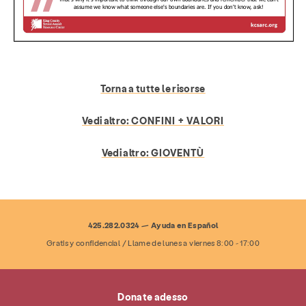
Torna a tutte le risorse
Vedi altro:
CONFINI + VALORI
Vedi altro:
GIOVENTÙ
425.282.0324 — Ayuda en Español
Servizi
Prevenzione & Educazione
Gratis y confidencial / Llame de lunes a viernes 8:00 - 17:00
risorse
Dare
Mettersi in gioco
Donate adesso
Di
Notizie e blog
Contatto
occupazione