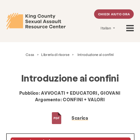
CHIEDI AIUTO ORA
Italian
Casa
>
Libreria di risorse
>
Introduzione ai confini
Introduzione ai confini
Pubblico:
AVVOCATI + EDUCATORI, GIOVANI
Argomento:
CONFINI + VALORI
Scarica