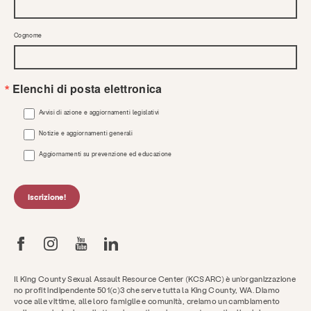
Cognome
Elenchi di posta elettronica
Avvisi di azione e aggiornamenti legislativi
Notizie e aggiornamenti generali
Aggiornamenti su prevenzione ed educazione
Iscrizione!
Il King County Sexual Assault Resource Center (KCSARC) è un'organizzazione
no profit indipendente 501(c)3 che serve tutta la King County, WA. Diamo
voce alle vittime, alle loro famiglie e comunità, creiamo un cambiamento