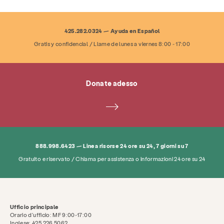
risorse
Dare
Mettersi in gioco
425.282.0324 — Ayuda en Español
Di
Notizie e blog
Contatto
occupazione
Gratis y confidencial / Llame de lunes a viernes 8:00 - 17:00
FAQ
Donare
Donate adesso
Cerca KCSARC
888.998.6423 — Linea risorse 24 ore su 24, 7 giorni su 7
Gratuito e riservato / Chiama per assistenza o informazioni 24 ore su 24
Ufficio principale
Orario d'ufficio: MF 9:00-17:00
Inglese: 425.226.5062