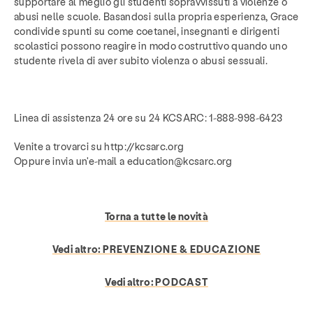
supportare al meglio gli studenti sopravvissuti a violenze o
abusi nelle scuole. Basandosi sulla propria esperienza, Grace
condivide spunti su come coetanei, insegnanti e dirigenti
scolastici possono reagire in modo costruttivo quando uno
studente rivela di aver subito violenza o abusi sessuali.
Linea di assistenza 24 ore su 24 KCSARC: 1-888-998-6423
Venite a trovarci su http://kcsarc.org
Oppure invia un'e-mail a education@kcsarc.org
Torna a tutte le novità
Vedi altro:
PREVENZIONE & EDUCAZIONE
Vedi altro:
PODCAST
Servizi
Prevenzione & Educazione