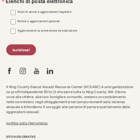
Elenchi di posta elettronica
Avvisi di azione e aggiornamenti legislativi
Notizie e aggiornamenti generali
Aggiornamenti su prevenzione ed educazione
Iscrizione!
Il King County Sexual Assault Resource Center (KCSARC) è un'organizzazione
no profit indipendente 501(c)3 che serve tutta la King County, WA. Diamo
voce alle vittime, alle loro famiglie e comunità, creiamo un cambiamento
nelle convinzioni, negli atteggiamenti e nei comportamenti sulla violenza
sessuale e infondiamo il coraggio alle persone di parlare apertamente delle
aggressioni sessuali.
politica sulla riservatezza
SITO DI DEI CREATIVE