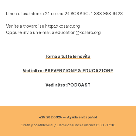
Linea di assistenza 24 ore su 24 KCSARC: 1-888-998-6423
Venite a trovarci su http://kcsarc.org
Oppure invia un'e-mail a education@kcsarc.org
Torna a tutte le novità
Vedi altro:
PREVENZIONE & EDUCAZIONE
Vedi altro:
PODCAST
Servizi
Prevenzione & Educazione
425.282.0324 — Ayuda en Español
risorse
Dare
Mettersi in gioco
Gratis y confidencial / Llame de lunes a viernes 8:00 - 17:00