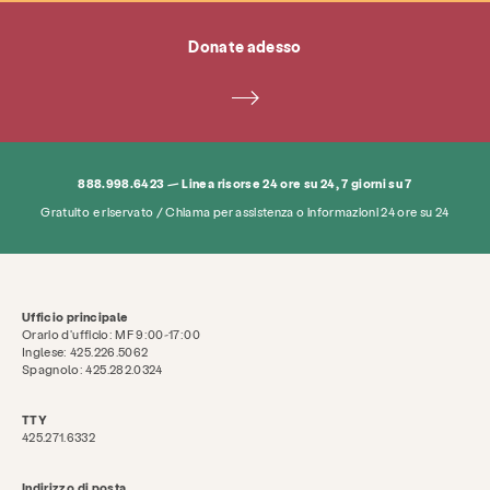
Di
Notizie e blog
Contatto
occupazione
Donate adesso
FAQ
Donare
Cerca KCSARC
888.998.6423 — Linea risorse 24 ore su 24, 7 giorni su 7
Gratuito e riservato / Chiama per assistenza o informazioni 24 ore su 24
Ufficio principale
Orario d'ufficio: MF 9:00-17:00
Inglese: 425.226.5062
Spagnolo: 425.282.0324
TTY
425.271.6332
Indirizzo di posta