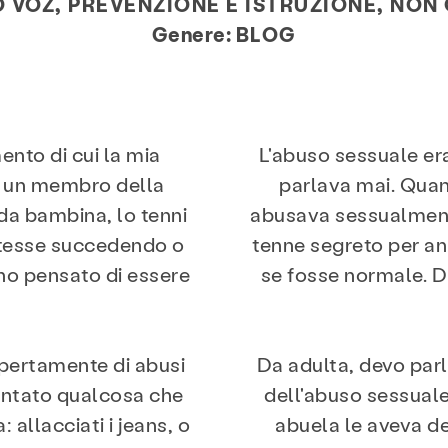
 VOZ, PREVENZIONE E ISTRUZIONE, NON
Genere:
BLOG
ento di cui la mia
L'abuso sessuale era
o un membro della
parlava mai. Qua
da bambina, lo tenni
abusava sessualment
stesse succedendo o
tenne segreto per an
ho pensato di essere
se fosse normale. 
 apertamente di abusi
Da adulta, devo par
ontato qualcosa che
dell'abuso sessuale
allacciati i jeans, o
abuela le aveva d