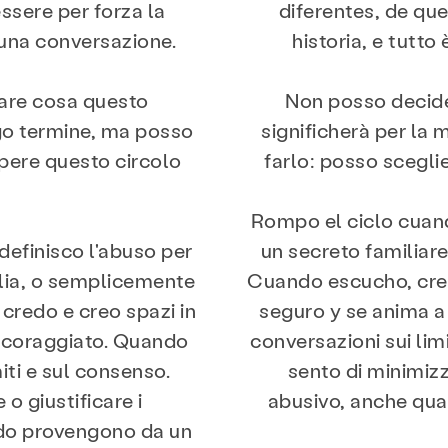
ssere per forza la
diferentes, de que
n una conversazione.
historia, e tutto
zione & Educazione
risorse
Dare
are cosa questo
Non posso decide
ngo termine, ma posso
significherà per la 
pere questo circolo
farlo: posso sceglie
 e blog
Contatto
occupazione
F
Rompo el ciclo cuan
definisco l'abuso per
un secreto familiare
Cerca KCSARC
glia, o semplicemente
Cuando escucho, cre
 credo e creo spazi in
seguro y se anima a
incoraggiato. Quando
conversazioni sui lim
iti e sul consenso.
sento di minimiz
o giustificare i
abusivo, anche qu
do provengono da un