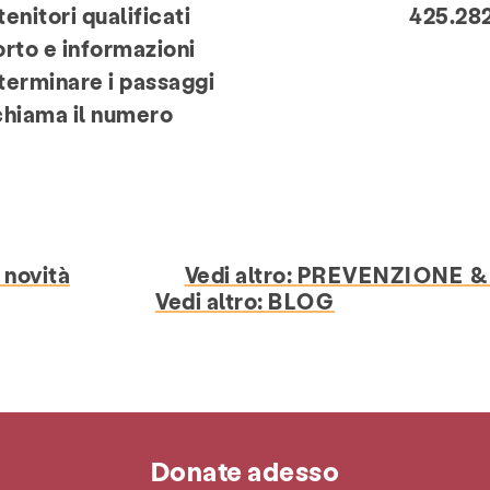
tenitori qualificati
425.282
orto e informazioni
eterminare i passaggi
chiama il numero
.
 novità
Vedi altro:
PREVENZIONE &
Vedi altro:
BLOG
Donate adesso