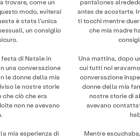
 a trovare, come un
pantalones alrededor
 questo modo, eviterai
antes de acostarte. 
esta è stata l'unica
ti tocchi mentre duer
essuali, un consiglio
che mia madre ha
sicuro.
consigl
festa di Natale in
Una mattina, dopo un
 in una conversazione
cui tutti noi eravam
on le donne della mia
conversazione insper
viso le nostre storie
donne della mia fam
e che ciò che era
nostre storie di a
Molte non ne avevano
avevano contattat
.
hab
la mia esperienza di
Mentre escuchaba, 