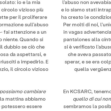
olato: io e la mia
l'abuso non avevabía 
 circolo vizioso più
e io siamo stati intra
te per il proliferare
ha creato le condizion
nformazione sull'abuso
Per molti di noi, l'u
– fai attenzione a un
in vagas advertencia
– o niente. Quando si
pantalones alla cin
il dubbio se ciò che
si è verificato l'abu
osa da aspettarsi, e
che aveva passato
iusciti a impedirlo. E
sperar, e se era col
io, il circolo vizioso
quella vergüenza
 possiamo cambiare
En KCSARC, tenemo
la mattina abbiamo
quello di cui no
e potessero essere
sembramos la posibi