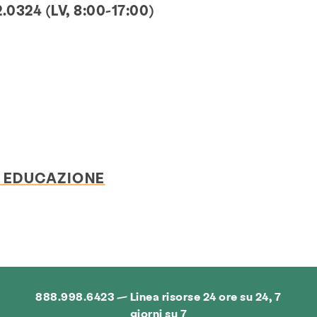
.0324 (LV, 8:00-17:00)
 EDUCAZIONE
888.998.6423 — Linea risorse 24 ore su 24, 7
giorni su 7