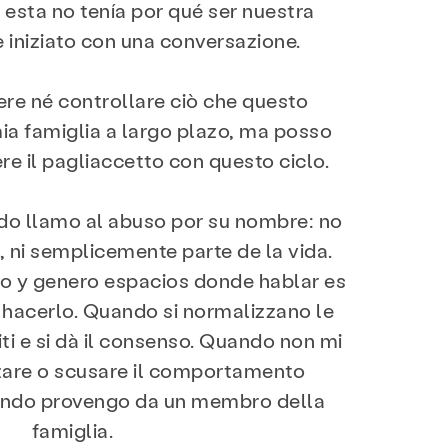
 esta no tenía por qué ser nuestra
 è iniziato con una conversazione.
Mettersi in gioco
re né controllare ciò che questo
mia famiglia a largo plazo, ma posso
re il pagliaccetto con questo ciclo.
AQ
Donare
do llamo al abuso por su nombre: no
, ni semplicemente parte de la vida.
o y genero espacios donde hablar es
 hacerlo. Quando si normalizzano le
iti e si dà il consenso. Quando non mi
zare o scusare il comportamento
ando provengo da un membro della
famiglia.