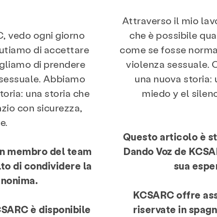
Attraverso il mio la
C, vedo ogni giorno
che è possibile qu
iutiamo di accettare
come se fosse normal
gliamo di prendere
violenza sessuale. 
a sessuale. Abbiamo
una nuova storia: 
toria: una storia che
miedo y el silenc
nzio con sicurezza,
e.
Questo articolo è s
 un membro del team
Dando Voz de KCSAR
o di condividere la
sua espe
 anonima.
KCSARC offre assi
CSARC è disponibile
riservate in spagn