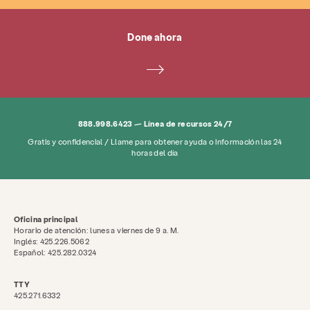
Done ahora
888.998.6423 — Línea de recursos 24/7
Gratis y confidencial / Llame para obtener ayuda o información las 24
horas del día
Oficina principal
Horario de atención: lunes a viernes de 9 a. M.
Inglés: 425.226.5062
Español: 425.282.0324
TTY
425.271.6332