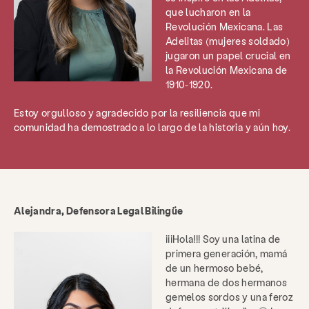
que lucharon en la
Revolución Mexicana. Las
Adelitas (mujeres soldado)
jugaron un papel crucial en
la Revolución Mexicana de
1910-1920.
Estoy orgulloso y agradecido por la resiliencia que mi
comunidad ha demostrado a lo largo de la historia y aún hoy.
Alejandra, Defensora Legal Bilingüe
¡¡¡Hola!!! Soy una latina de
primera generación, mamá
de un hermoso bebé,
hermana de dos hermanos
gemelos sordos y una feroz