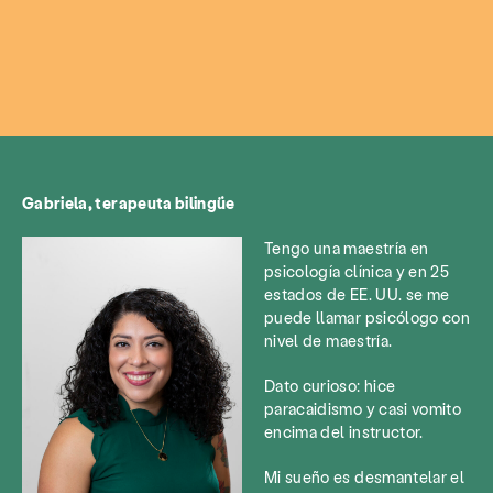
Servicios
Prevención y educación
Gabriela, terapeuta bilingüe
Recursos
Dar
Involucrarse
Tengo una maestría en
psicología clínica y en 25
Acerca de
Noticias y blog
Contacto
estados de EE. UU. se me
puede llamar psicólogo con
Empleo
Preguntas más frecuentes
Donar
nivel de maestría.
Buscar KCSARC
Dato curioso: hice
paracaidismo y casi vomito
encima del instructor.
Mi sueño es desmantelar el