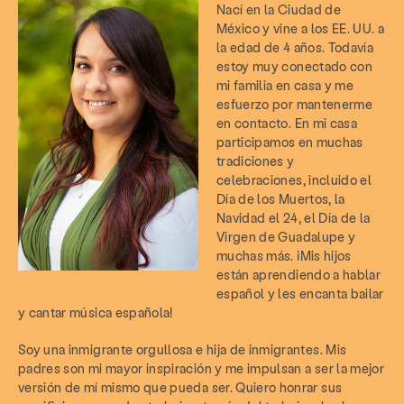
Nací en la Ciudad de
México y vine a los EE. UU. a
la edad de 4 años. Todavía
estoy muy conectado con
mi familia en casa y me
esfuerzo por mantenerme
en contacto. En mi casa
participamos en muchas
tradiciones y
celebraciones, incluido el
Día de los Muertos, la
Navidad el 24, el Día de la
Virgen de Guadalupe y
muchas más. ¡Mis hijos
están aprendiendo a hablar
español y les encanta bailar
y cantar música española!
Soy una inmigrante orgullosa e hija de inmigrantes. Mis
padres son mi mayor inspiración y me impulsan a ser la mejor
versión de mí mismo que pueda ser. Quiero honrar sus