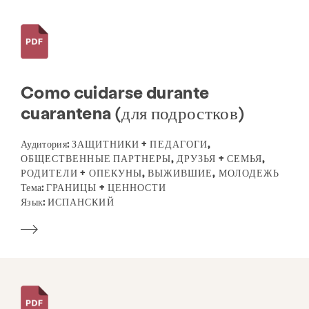
Услуги
Профилактика и образование
Ресурсы
Дайте
Увлекаться
Como cuidarse durante
Библиотека ресурсов
cuarantena (для подростков)
Справочник родственных организаций
Аудитория:
ЗАЩИТНИКИ + ПЕДАГОГИ,
ОБЩЕСТВЕННЫЕ ПАРТНЕРЫ, ДРУЗЬЯ + СЕМЬЯ,
РОДИТЕЛИ + ОПЕКУНЫ, ВЫЖИВШИЕ, МОЛОДЕЖЬ
О
Новости и блог
Контакт
Работа
Тема:
ГРАНИЦЫ + ЦЕННОСТИ
Часто задаваемые вопросы
Пожертвовать
Язык:
ИСПАНСКИЙ
Искать в KCSARC