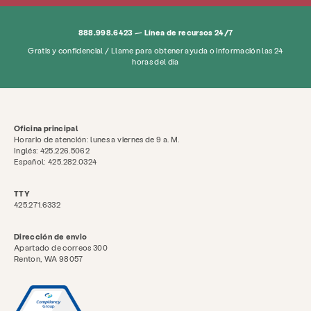
888.998.6423 — Línea de recursos 24/7
Gratis y confidencial / Llame para obtener ayuda o información las 24
horas del día
Oficina principal
Horario de atención: lunes a viernes de 9 a. M.
Inglés: 425.226.5062
Español: 425.282.0324
TTY
425.271.6332
Dirección de envio
Apartado de correos 300
Renton, WA 98057