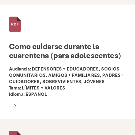
Servicios
Prevención y educación
Recursos
Dar
Involucrarse
Biblioteca de recursos
Como cuidarse durante la
Directorio de organizaciones relacionadas
cuarentena (para adolescentes)
Audiencia:
DEFENSORES + EDUCADORES, SOCIOS
COMUNITARIOS, AMIGOS + FAMILIARES, PADRES +
Acerca de
Noticias y blog
Contacto
CUIDADORES, SOBREVIVIENTES, JÓVENES
Empleo
Preguntas más frecuentes
Donar
Tema:
LÍMITES + VALORES
Idioma:
ESPAÑOL
Buscar KCSARC