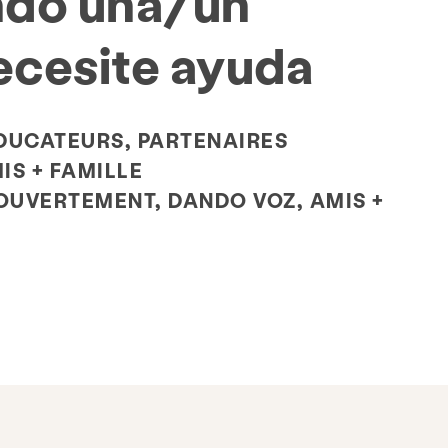
ndo una/un
ecesite ayuda
DUCATEURS, PARTENAIRES
S + FAMILLE
 OUVERTEMENT, DANDO VOZ, AMIS +