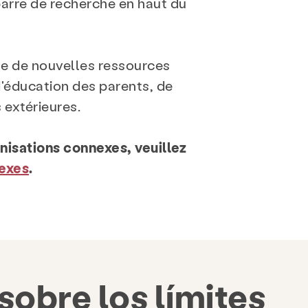
arre de recherche en haut du
ue de nouvelles ressources
d'éducation des parents, de
 extérieures.
nisations connexes, veuillez
nexes
.
obre los límites