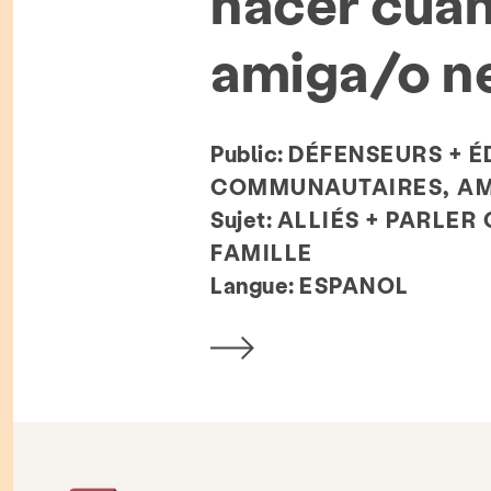
hacer cua
amiga/o n
Public:
DÉFENSEURS + É
COMMUNAUTAIRES, AMI
Sujet:
ALLIÉS + PARLER
FAMILLE
Langue:
ESPANOL