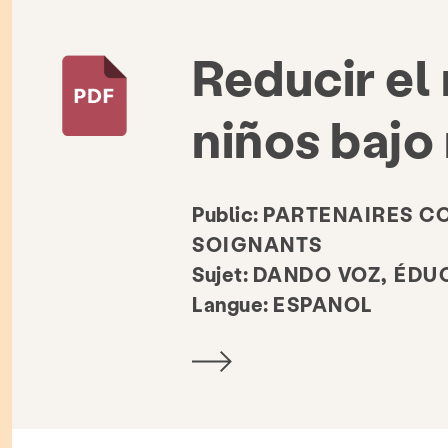
Reducir el 
niños bajo
Public:
PARTENAIRES C
SOIGNANTS
Sujet:
DANDO VOZ, ÉDU
Prévention & Éducation
Ressources
Langue:
ESPANOL
thèque de ressources
Répertoire des organisations as