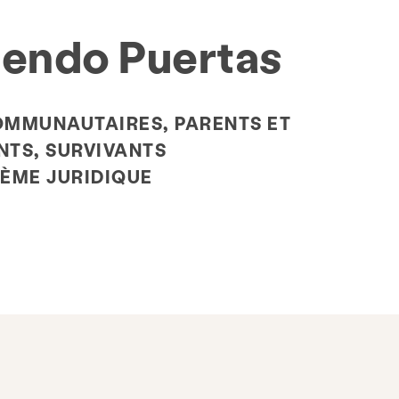
FAQ
Faire un don
iendo Puertas
OMMUNAUTAIRES, PARENTS ET
NTS, SURVIVANTS
TÈME JURIDIQUE