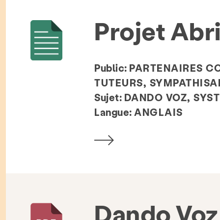
ités et blog
Contacter
Emploi
Projet Abr
Rechercher KCSARC
Public:
PARTENAIRES C
TUTEURS, SYMPATHISA
Sujet:
DANDO VOZ, SYS
Langue:
ANGLAIS
Dando Voz