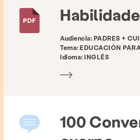
Habilidad
Audiencia:
PADRES + CU
Tema:
EDUCACIÓN PARA
Idioma:
INGLÉS
evención y educación
Recursos
Dar
100 Conve
oteca de recursos
Directorio de organizaciones relaci