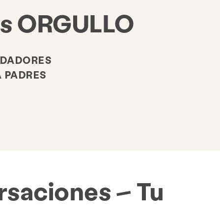
es ORGULLO
IDADORES
 PADRES
Involucrarse
rsaciones – Tu
onadas