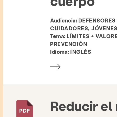
cuerpo
log
Contacto
Empleo
Pregunta
Audiencia:
DEFENSORES 
CUIDADORES, JÓVENE
Buscar KCSARC
Tema:
LÍMITES + VALOR
PREVENCIÓN
Idioma:
INGLÉS
Reducir el 