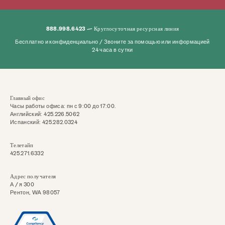
Часто задаваемые вопросы
Пожертвовать
888.998.6423 — Круглосуточная ресурсная линия
Искать в KCSARC
Бесплатно и конфиденциально / Звоните за помощью или информацией
24 часа в сутки
Главный офис
Часы работы офиса: пн с 9:00 до 17:00.
Английский: 425.226.5062
Испанский: 425.282.0324
Телетайп
425.271.6332
Адрес получателя
А / я 300
Рентон, WA 98057