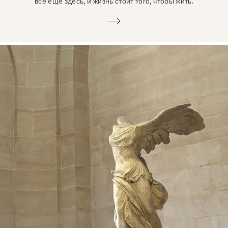
все еще здесь, и жизнь стоит того, чтобы жить.
Услуги
Профилактика и образование
Ресурсы
Дайте
Увлекаться
О
Новости и блог
Контакт
Работа
Часто задаваемые вопросы
Пожертвовать
Искать в KCSARC