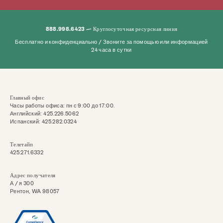
888.998.6423 — Круглосуточная ресурсная линия
Бесплатно и конфиденциально / Звоните за помощью или информацией
24 часа в сутки
Главный офис
Часы работы офиса: пн с 9:00 до 17:00.
Английский: 425.226.5062
Испанский: 425.282.0324
Телетайп
425.271.6332
Адрес получателя
А / я 300
Рентон, WA 98057