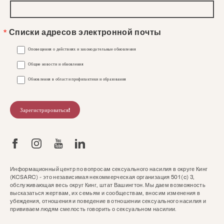
Списки адресов электронной почты
Оповещения о действиях и законодательные обновления
Общие новости и обновления
Обновления в области профилактики и образования
Зарегистрироваться!
Информационный центр по вопросам сексуального насилия в округе Кинг
(KCSARC) - это независимая некоммерческая организация 501 (c) 3,
обслуживающая весь округ Кинг, штат Вашингтон. Мы даем возможность
высказаться жертвам, их семьям и сообществам, вносим изменения в
убеждения, отношения и поведение в отношении сексуального насилия и
прививаем людям смелость говорить о сексуальном насилии.