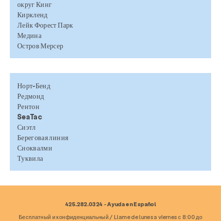
округ Кинг
Киркленд
Лейк Форест Парк
Медина
Остров Мерсер
Норт-Бенд
Редмонд
Рентон
SeaTac
Сиэтл
Береговая линия
Сноквалми
Туквила
425.282.0324 - Ayuda en Español
Бесплатный и конфиденциальный / Llame de lunes a viernes с 8:00 до