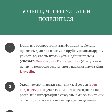
БОЛЬШЕ, ЧТОБЫ УЗНАТЬ И
ПОДЕЛИТЬСЯ
Помогите распространить информацию.
Э
очень
нравится, делитесь и комментируйте, помогая другим
увидеть то, что мы публикуем. Подпишитесь на
@kcsarc
Фейсбук
, или
Инстаграм
или @
Ресурсный
центр по вопросам сексуального насилия округа Кинг
LinkedIn
.
Укрепите свои навыки защитника.
Проверить
эти
видео ресурсы
научиться слышать и реагировать на
раскрытие информации о сексуальном насилии таким
образом, чтобы начать чей-то процесс исцеления.