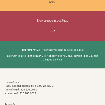
17:00.
Пожертвовать сейчас
888.998.6423 — Круглосуточная ресурсная линия
Бесплатно и конфиденциально / Звоните за помощью или информацией
24 часа в сутки
Главный офис
Часы работы офиса: пн с 9:00 до 17:00.
Английский: 425.226.5062
Испанский: 425.282.0324
Телетайп