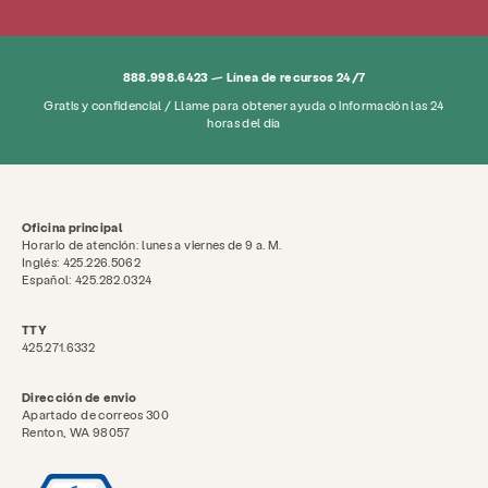
888.998.6423 — Línea de recursos 24/7
Gratis y confidencial / Llame para obtener ayuda o información las 24
horas del día
Oficina principal
Horario de atención: lunes a viernes de 9 a. M.
Inglés: 425.226.5062
Español: 425.282.0324
TTY
425.271.6332
Dirección de envio
Apartado de correos 300
Renton, WA 98057