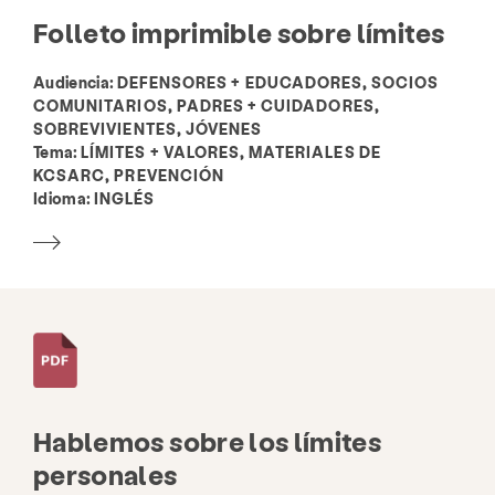
Folleto imprimible sobre límites
Acerca de
Noticias y blog
Contacto
Audiencia:
DEFENSORES + EDUCADORES, SOCIOS
Empleo
Preguntas más frecuentes
Donar
COMUNITARIOS, PADRES + CUIDADORES,
SOBREVIVIENTES, JÓVENES
Buscar KCSARC
Tema:
LÍMITES + VALORES, MATERIALES DE
KCSARC, PREVENCIÓN
Idioma:
INGLÉS
Hablemos sobre los límites
personales